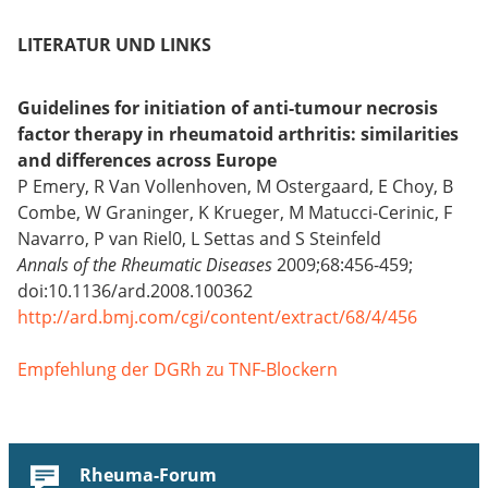
LITERATUR UND LINKS
Guidelines for initiation of anti-tumour necrosis
factor therapy in rheumatoid arthritis: similarities
and differences across Europe
P Emery, R Van Vollenhoven, M Ostergaard, E Choy, B
Combe, W Graninger, K Krueger, M Matucci-Cerinic, F
Navarro, P van Riel0, L Settas and S Steinfeld
Annals of the Rheumatic Diseases
2009;68:456-459;
doi:10.1136/ard.2008.100362
http://ard.bmj.com/cgi/content/extract/68/4/456
Empfehlung der DGRh zu TNF-Blockern
Rheuma-Forum