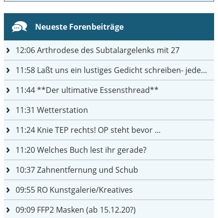
Neueste Forenbeiträge
12:06
Arthrodese des Subtalargelenks mit 27
11:58
Laßt uns ein lustiges Gedicht schreiben- jeder einen Satz
11:44
**Der ultimative Essensthread**
11:31
Wetterstation
11:24
Knie TEP rechts! OP steht bevor ...
11:20
Welches Buch lest ihr gerade?
10:37
Zahnentfernung und Schub
09:55
RO Kunstgalerie/Kreatives
09:09
FFP2 Masken (ab 15.12.20?)