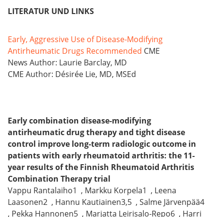
LITERATUR UND LINKS
Early, Aggressive Use of Disease-Modifying
Antirheumatic Drugs Recommended
CME
News Author: Laurie Barclay, MD
CME Author: Désirée Lie, MD, MSEd
Early combination disease-modifying
antirheumatic drug therapy and tight disease
control improve long-term radiologic outcome in
patients with early rheumatoid arthritis: the 11-
year results of the Finnish Rheumatoid Arthritis
Combination Therapy trial
Vappu Rantalaiho1 , Markku Korpela1 , Leena
Laasonen2 , Hannu Kautiainen3,5 , Salme Järvenpää4
, Pekka Hannonen5 , Marjatta Leirisalo-Repo6 , Harri