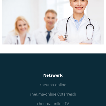
Netzwerk
rheuma-online
rheuma-online Österreich
rheuma-online TV