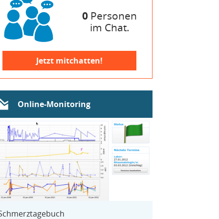
0
Personen
im Chat.
Jetzt mitchatten!
Online-Monitoring
Schmerztagebuch