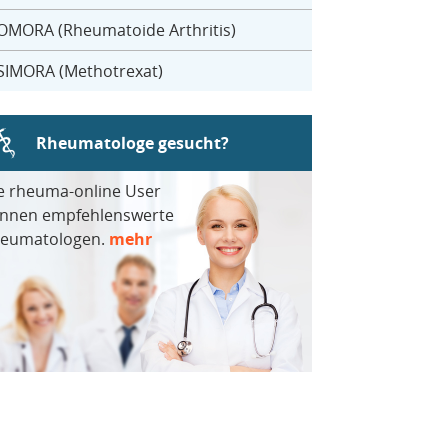
OMORA (Rheumatoide Arthritis)
SIMORA (Methotrexat)
Rheumatologe gesucht?
e rheuma-online User
nnen empfehlenswerte
eumatologen.
mehr