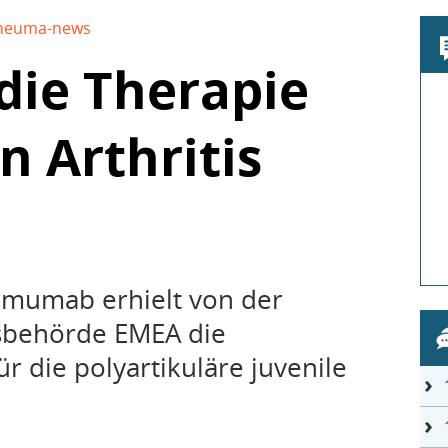
heuma-news
die Therapie
n Arthritis
imumab erhielt von der
sbehörde EMEA die
r die polyartikuläre juvenile