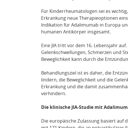
Für Kinderrheumatologen sei es wichtig, 
Erkrankung neue Therapieoptionen einset
Indikation für Adalimumab in Europa und
humanen Antikörper insgesamt.
Eine JIA tritt vor dem 16. Lebensjahr 
Gelenkschwellungen, Schmerzen und Stei
Beweglichkeit kann durch die Entzündu
Behandlungsziel ist es daher, die Entzü
lindern, die Beweglichkeit und die Gelen
Erkrankung und die damit zusammenhäng
verhindern.
Die klinische JIA-Studie mit Adalimu
Die europäische Zulassung basiert auf d
mit 171 Kindern, die an polyartikulärer J