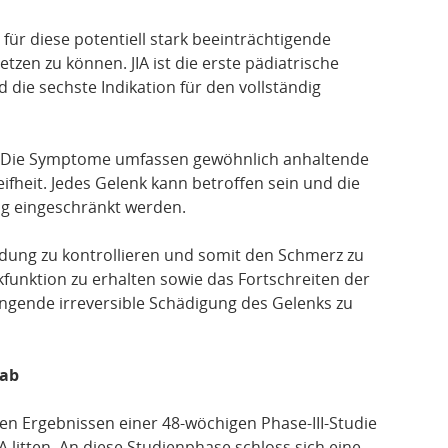
für diese potentiell stark beeinträchtigende
zen zu können. JIA ist die erste pädiatrische
 die sechste Indikation für den vollständig
auf. Die Symptome umfassen gewöhnlich anhaltende
fheit. Jedes Gelenk kann betroffen sein und die
ng eingeschränkt werden.
ndung zu kontrollieren und somit den Schmerz zu
kfunktion zu erhalten sowie das Fortschreiten der
ende irreversible Schädigung des Gelenks zu
mab
en Ergebnissen einer 48-wöchigen Phase-III-Studie
IA litten. An diese Studienphase schloss sich eine