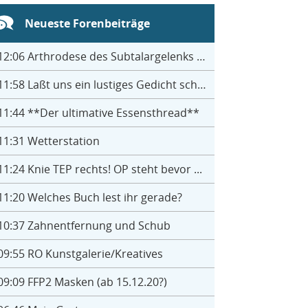
Neueste Forenbeiträge
12:06
Arthrodese des Subtalargelenks mit 27
11:58
Laßt uns ein lustiges Gedicht schreiben- jeder einen Satz
11:44
**Der ultimative Essensthread**
11:31
Wetterstation
11:24
Knie TEP rechts! OP steht bevor ...
11:20
Welches Buch lest ihr gerade?
10:37
Zahnentfernung und Schub
09:55
RO Kunstgalerie/Kreatives
09:09
FFP2 Masken (ab 15.12.20?)