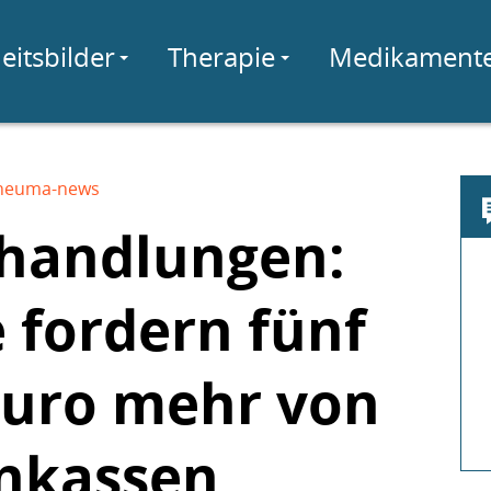
eitsbilder
Therapie
Medikament
heuma-news
handlungen:
 fordern fünf
Euro mehr von
nkassen