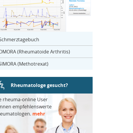
Schmerztagebuch
OMORA (Rheumatoide Arthritis)
SIMORA (Methotrexat)
Rheumatologe gesucht?
e rheuma-online User
nnen empfehlenswerte
eumatologen.
mehr