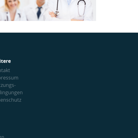
itere
takt
pressum
tzungs­
dingungen
tenschutz
en