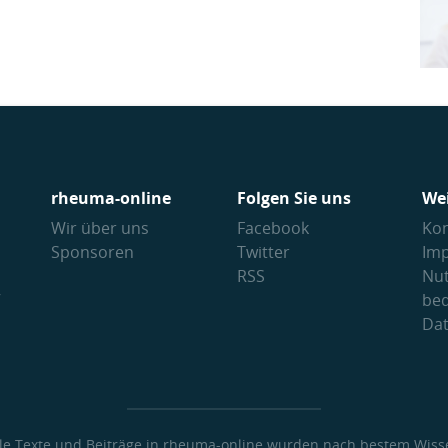
rheuma-online
Folgen Sie uns
We
Wir über uns
Facebook
Kon
Sponsoren
Twitter
Im
RSS
Nu
V
be
Da
lle Texte und Beiträge in rheuma-online wurden nach bestem Wiss