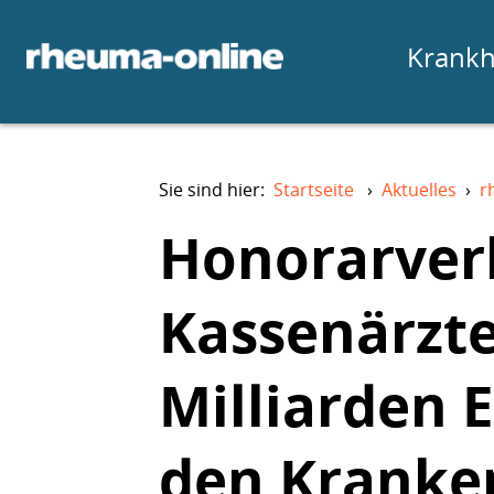
Krankh
Sie sind hier:
Startseite
›
Aktuelles
›
r
Honorarver
Kassenärzte
Milliarden 
den Kranke