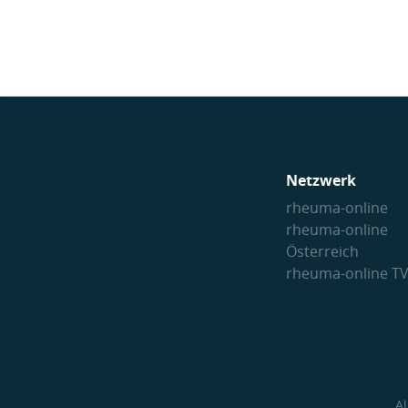
Netzwerk
rheuma-online
rheuma-online
Österreich
rheuma-online T
A