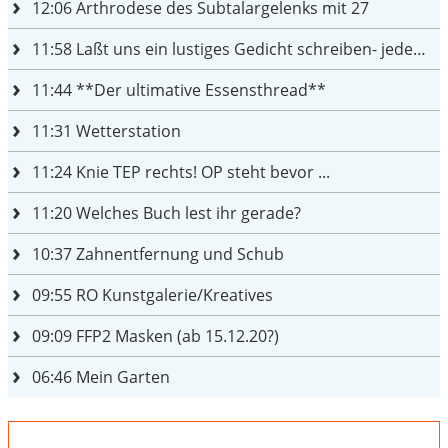
12:06
Arthrodese des Subtalargelenks mit 27
11:58
Laßt uns ein lustiges Gedicht schreiben- jeder einen Satz
11:44
**Der ultimative Essensthread**
11:31
Wetterstation
11:24
Knie TEP rechts! OP steht bevor ...
11:20
Welches Buch lest ihr gerade?
10:37
Zahnentfernung und Schub
09:55
RO Kunstgalerie/Kreatives
09:09
FFP2 Masken (ab 15.12.20?)
06:46
Mein Garten