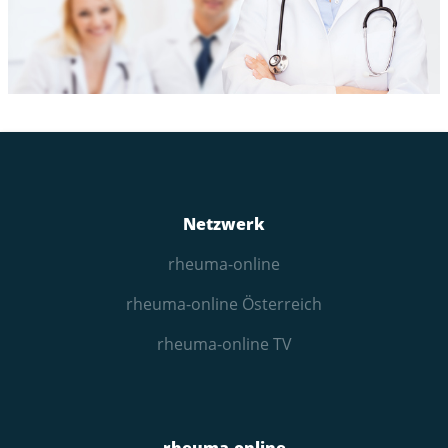
Netzwerk
rheuma-online
rheuma-online Österreich
rheuma-online TV
rheuma-online