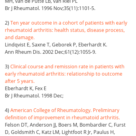
MH, van de Putte LB, van Riel PL
Br J Rheumatol. 1996 Nov;35(11):1101-5.
2)
Ten year outcome in a cohort of patients with early
rheumatoid arthritis: health status, disease process,
and damage.
Lindqvist E, Saxne T, Geborek P, Eberhardt K.
Ann Rheum Dis. 2002 Dec;61(12):1055-9.
3)
Clinical course and remission rate in patients with
early rheumatoid arthritis: relationship to outcome
after 5 years.
Eberhardt K, Fex E
Br J Rheumatol. 1998 Dec;
4)
American College of Rheumatology. Preliminary
definition of improvement in rheumatoid arthritis.
Felson DT, Anderson JJ, Boers M, Bombardier C, Furst
D, Goldsmith C, Katz LM, Lightfoot R Jr, Paulus H,