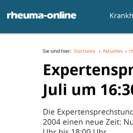
Krankh
Sie sind hier:
Startseite
›
Aktuelles
›
r
Expertensp
Juli um 16:3
Die Expertensprechstun
2004 einen neue Zeit: N
Uhr bis 18:00 Uhr.