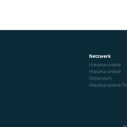
Netzwerk
rheuma-online
rheuma-online
Österreich
rheuma-online T
A