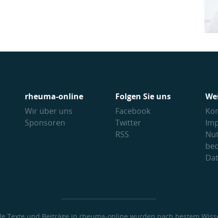
rheuma-online
Folgen Sie uns
We
Wir über uns
Facebook
Kon
Sponsoren
Twitter
Im
RSS
Nu
V
be
Da
lle Texte und Beiträge in rheuma-online wurden nach bestem Wiss