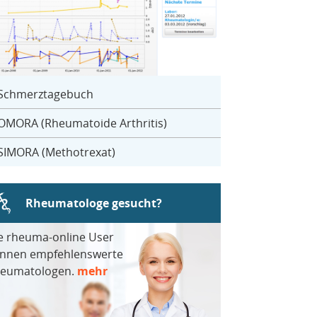
Schmerztagebuch
OMORA (Rheumatoide Arthritis)
SIMORA (Methotrexat)
Rheumatologe gesucht?
e rheuma-online User
nnen empfehlenswerte
eumatologen.
mehr