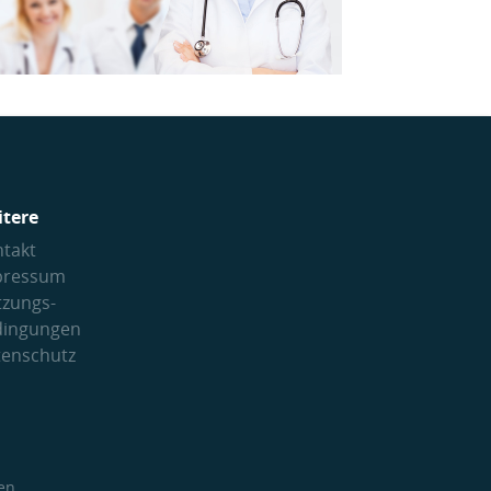
itere
takt
pressum
tzungs­
dingungen
tenschutz
en