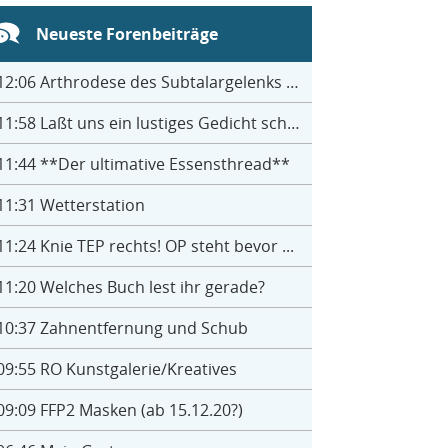
Neueste Forenbeiträge
12:06
Arthrodese des Subtalargelenks mit 27
11:58
Laßt uns ein lustiges Gedicht schreiben- jeder einen Satz
11:44
**Der ultimative Essensthread**
11:31
Wetterstation
11:24
Knie TEP rechts! OP steht bevor ...
11:20
Welches Buch lest ihr gerade?
10:37
Zahnentfernung und Schub
09:55
RO Kunstgalerie/Kreatives
09:09
FFP2 Masken (ab 15.12.20?)