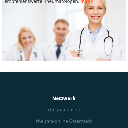
empfehlenswerte Rheumatologen.
mehr
Netzwerk
rheuma-online
rheuma-online Österreich