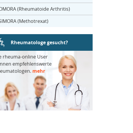
OMORA (Rheumatoide Arthritis)
SIMORA (Methotrexat)
Rheumatologe gesucht?
e rheuma-online User
nnen empfehlenswerte
eumatologen.
mehr