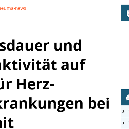
heuma-news
n
sdauer und
ktivität auf
ür Herz-
krankungen bei
it