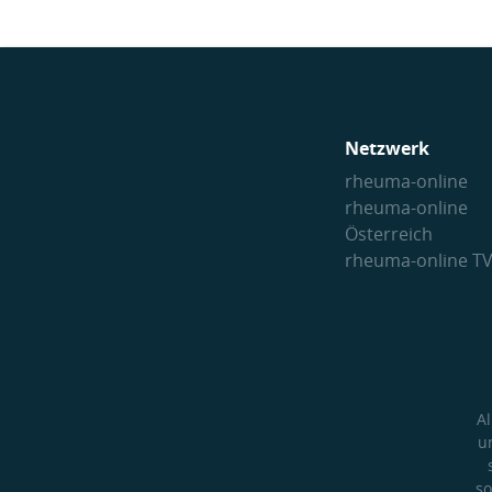
Netzwerk
rheuma-online
rheuma-online
Österreich
rheuma-online T
A
u
so