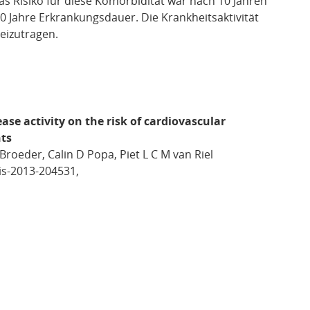
as Risiko für diese Komorbidität war nach 10 Jahren
0 Jahre Erkrankungsdauer. Die Krankheitsaktivität
beizutragen.
ase activity on the risk of cardiovascular
nts
 Broeder, Calin D Popa, Piet L C M van Riel
s-2013-204531,