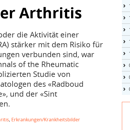
r Arthritis
der die Aktivität einer
RA) stärker mit dem Risiko für
ungen verbunden sind, war
nnals of the Rheumatic
blizierten Studie von
atologen des «Radboud
e», und der «Sint
en.
itis
,
Erkrankungen/Krankheitsbilder