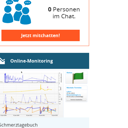
0
Personen
im Chat.
Jetzt mitchatten!
Online-Monitoring
Schmerztagebuch