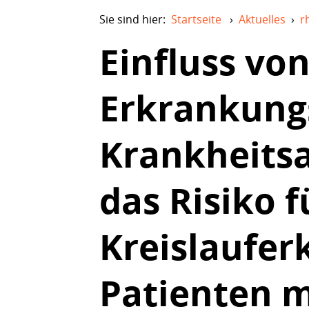
Sie sind hier:
Startseite
›
Aktuelles
›
r
Einfluss vo
Erkrankung
Krankheitsa
das Risiko f
Kreislaufer
Patienten m