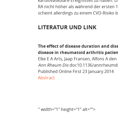
kardiovaskuläre Ereignisses zu haben. D
RA nicht höher als während der ersten 1
scheint allerdings zu einem CVD-Risiko 
LITERATUR UND LINK
The effect of disease duration and dise
disease in rheumatoid arthritis patie
Elke E A Arts, Jaap Fransen, Alfons A den
Ann Rheum Dis
doi:10.1136/annrheumdi
Published Online First 23 January 2014
Abstract
" width="1" height="1" alt="">