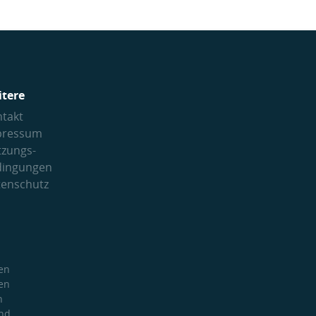
itere
takt
pressum
tzungs­
dingungen
tenschutz
en
en
h
und