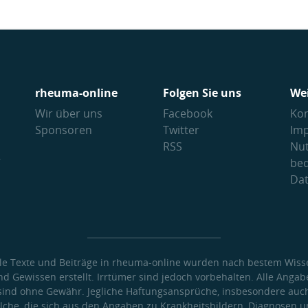
rheuma-online
Folgen Sie uns
We
Wir über uns
Facebook
Kon
Sponsoren
Twitter
Im
RSS
Nu
V
be
Da
lle Texte und Beiträge in rheuma-online wurden nach bestem Wiss
nd Gewissen erstellt. Irrtümer sind jedoch vorbehalten. Alle Angab
sind ohne Gewähr. Jegliche Haftungsansprüche, insbesondere auc
lche, die sich aus den Angaben zu Krankheitsbildern, Diagnosen 