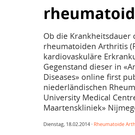
rheumatoide
Ob die Krankheitsdauer o
rheumatoiden Arthritis (
kardiovaskuläre Erkrank
Gegenstand dieser in «A
Diseases» online first pu
niederländischen Rheum
University Medical Centr
Maartenskliniek» Nijmeg
Dienstag, 18.02.2014 ·
Rheumatoide Arthr