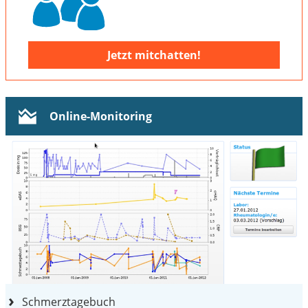
Jetzt mitchatten!
Online-Monitoring
Schmerztagebuch