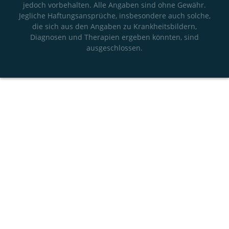
jedoch vorbehalten. Alle Angaben sind ohne Gewähr.
Jegliche Haftungsansprüche, insbesondere auch solche,
die sich aus den Angaben zu Krankheitsbildern,
Diagnosen und Therapien ergeben könnten, sind
ausgeschlossen.