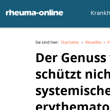
Krankh
Sie sind hier:
Startseite
›
Aktuelles
›
r
Der Genuss 
schützt nich
systemisch
erythemato