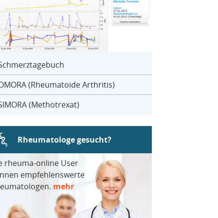
Schmerztagebuch
OMORA (Rheumatoide Arthritis)
SIMORA (Methotrexat)
Rheumatologe gesucht?
e rheuma-online User
nnen empfehlenswerte
eumatologen.
mehr