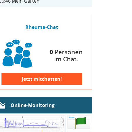
06:46
Mein Garten
Rheuma-Chat
0
Personen
im Chat.
Jetzt mitchatten!
Online-Monitoring