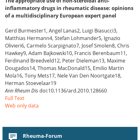
The appropriate use of non-steroidal anti-
inflammatory drugs in rheumatic disease: opinions
of a multidisciplinary European expert panel
Gerd Burmester1, Angel Lanas2, Luigi Biasucci3,
Matthias Hermann4, Stefan Lohmander5, Ignazio
Olivieri6, Carmelo Scarpignato7, Josef Smolen8, Chris
Hawkey9, Adam Bajkowski10, Francis Berenbaum11,
Ferdinand Breedveld12, Peter Dieleman13, Maxime
Dougados14, Thomas MacDonald15, Emilio Martin
Mola16, Tony Mets17, Nele Van Den Noortgate18,
Herman Stoevelaar19
Ann Rheum Dis
doi:10.1136/ard.2010.128660
Full Text
Web only data
Rheuma-Forum