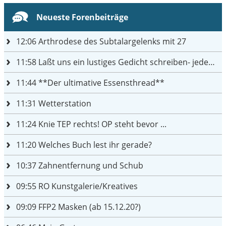
Neueste Forenbeiträge
12:06
Arthrodese des Subtalargelenks mit 27
11:58
Laßt uns ein lustiges Gedicht schreiben- jeder einen Satz
11:44
**Der ultimative Essensthread**
11:31
Wetterstation
11:24
Knie TEP rechts! OP steht bevor ...
11:20
Welches Buch lest ihr gerade?
10:37
Zahnentfernung und Schub
09:55
RO Kunstgalerie/Kreatives
09:09
FFP2 Masken (ab 15.12.20?)