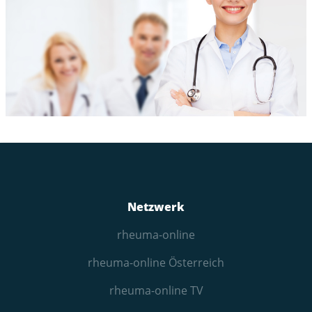
Netzwerk
rheuma-online
rheuma-online Österreich
rheuma-online TV