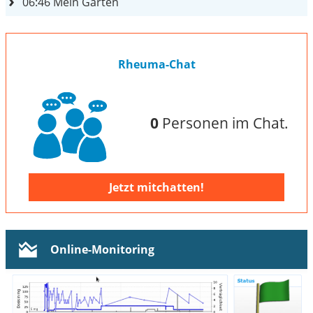
06:46
Mein Garten
Rheuma-Chat
0
Personen im Chat.
Jetzt mitchatten!
Online-Monitoring