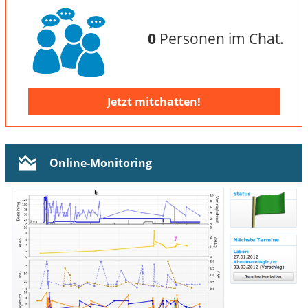
0
Personen im Chat.
Jetzt mitchatten!
Online-Monitoring