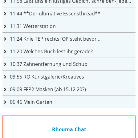
11:58
Laßt uns ein lustiges Gedicht schreiben- jeder einen Satz
11:44
**Der ultimative Essensthread**
11:31
Wetterstation
11:24
Knie TEP rechts! OP steht bevor ...
11:20
Welches Buch lest ihr gerade?
10:37
Zahnentfernung und Schub
09:55
RO Kunstgalerie/Kreatives
09:09
FFP2 Masken (ab 15.12.20?)
06:46
Mein Garten
Rheuma-Chat