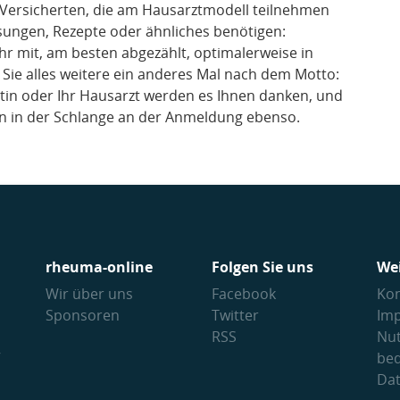
K-Versicherten, die am Hausarztmodell teilnehmen
ungen, Rezepte oder ähnliches benötigen:
hr mit, am besten abgezählt, optimalerweise in
Sie alles weitere ein anderes Mal nach dem Motto:
ärztin oder Ihr Hausarzt werden es Ihnen danken, und
ten in der Schlange an der Anmeldung ebenso.
rheuma-online
Folgen Sie uns
We
Wir über uns
Facebook
Kon
Sponsoren
Twitter
Im
RSS
Nu
V
be
Da