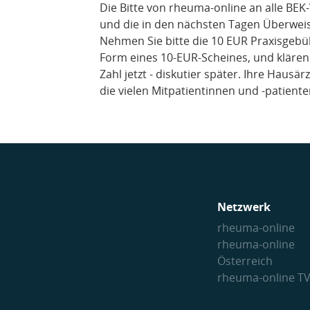
Die Bitte von rheuma-online an alle BE
und die in den nächsten Tagen Überweis
Nehmen Sie bitte die 10 EUR Praxisgebü
Form eines 10-EUR-Scheines, und klären 
Zahl jetzt - diskutier später. Ihre Haus
die vielen Mitpatientinnen und -patien
Netzwerk
rheuma-online
rheuma-online
Österreich
rheuma-online T