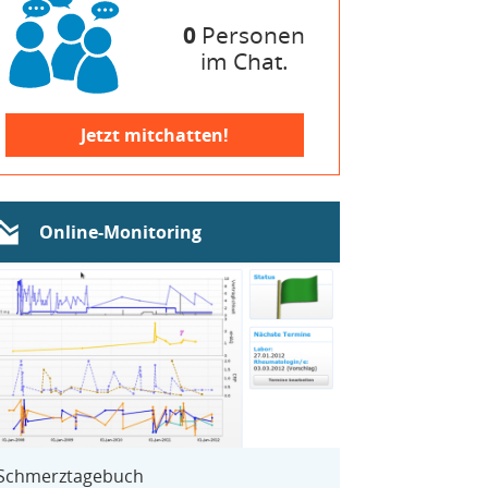
0
Personen
im Chat.
Jetzt mitchatten!
Online-Monitoring
Schmerztagebuch