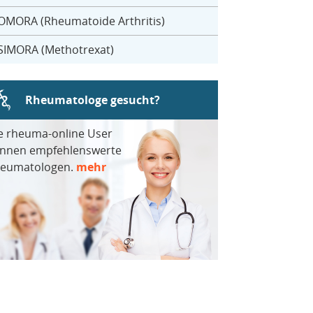
OMORA (Rheumatoide Arthritis)
SIMORA (Methotrexat)
Rheumatologe gesucht?
e rheuma-online User
nnen empfehlenswerte
eumatologen.
mehr