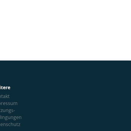
itere
takt
pressum
tzungs­
dingungen
tenschutz