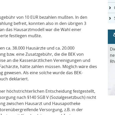
xisgebühr von 10 EUR bezahlen mußten. In den
hlung befreit, konnten also in den übrigen 3
an das Hausarztmodell war die Wahl einer
herte festlegen mußte.
en ca. 38.000 Hausärzte und ca. 20.000
Di
ng bzw. eine Zusatzgebühr, die die BEK von
ne
eise an die Kassenärztlichen Vereinigungen und
Rh
 Fachärzte, hätte zahlen müssen. Möglich wäre dies
g gewesen. Als eine solche wurde das BEK-
uch deklariert.
er höchstrichterlichen Entscheidung festgestellt,
rsorgung nach §140 SGB V (Sozialgesetzbuch) nicht
indung zwischen Hausarzt und Hausapotheke
ektorenübergreifende Versorgung, z.B. in der