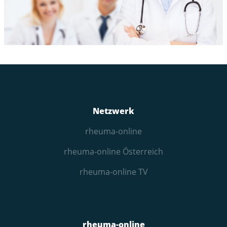
Netzwerk
rheuma-online
rheuma-online Österreich
rheuma-online TV
rheuma-online