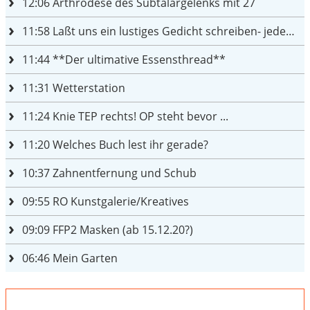
12:06
Arthrodese des Subtalargelenks mit 27
11:58
Laßt uns ein lustiges Gedicht schreiben- jeder einen Satz
11:44
**Der ultimative Essensthread**
11:31
Wetterstation
11:24
Knie TEP rechts! OP steht bevor ...
11:20
Welches Buch lest ihr gerade?
10:37
Zahnentfernung und Schub
09:55
RO Kunstgalerie/Kreatives
09:09
FFP2 Masken (ab 15.12.20?)
06:46
Mein Garten