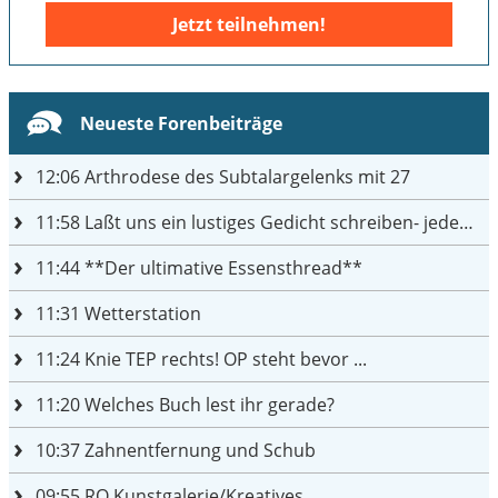
Jetzt teilnehmen!
Neueste Forenbeiträge
12:06
Arthrodese des Subtalargelenks mit 27
11:58
Laßt uns ein lustiges Gedicht schreiben- jeder einen Satz
11:44
**Der ultimative Essensthread**
11:31
Wetterstation
11:24
Knie TEP rechts! OP steht bevor ...
11:20
Welches Buch lest ihr gerade?
10:37
Zahnentfernung und Schub
09:55
RO Kunstgalerie/Kreatives