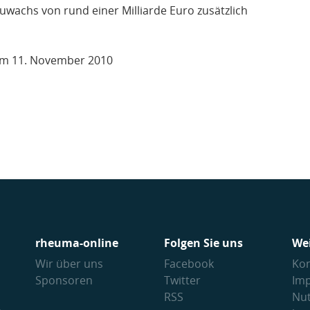
achs von rund einer Milliarde Euro zusätzlich
vom 11. November 2010
rheuma-online
Folgen Sie uns
We
Wir über uns
Facebook
Kon
Sponsoren
Twitter
Im
RSS
Nu