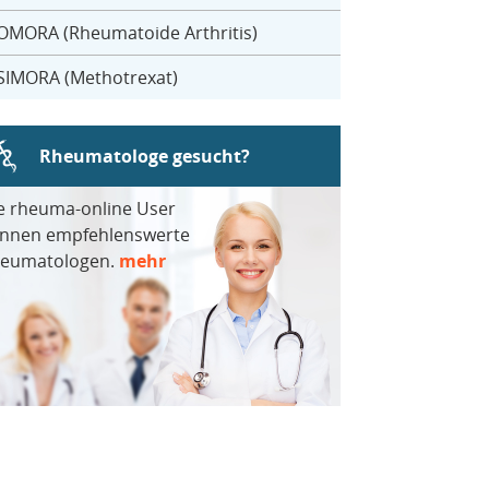
OMORA (Rheumatoide Arthritis)
SIMORA (Methotrexat)
Rheumatologe gesucht?
e rheuma-online User
nnen empfehlenswerte
eumatologen.
mehr