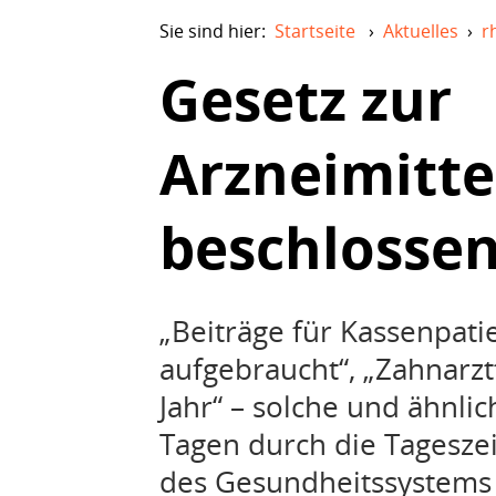
Sie sind hier:
Startseite
›
Aktuelles
›
r
Gesetz zur
Arzneimitt
beschlosse
„Beiträge für Kassenpati
aufgebraucht“, „Zahnar
Jahr“ – solche und ähnlic
Tagen durch die Tagesze
des Gesundheitssystems 