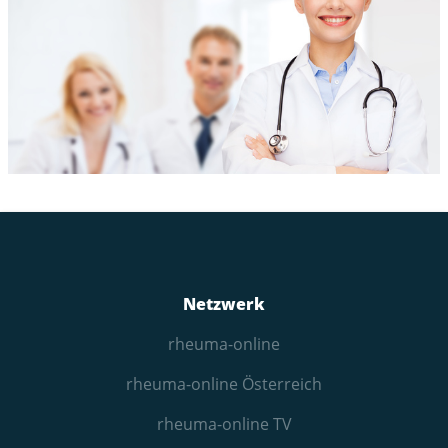
Netzwerk
rheuma-online
rheuma-online Österreich
rheuma-online TV