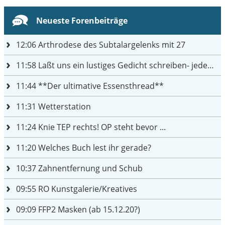
Neueste Forenbeiträge
12:06
Arthrodese des Subtalargelenks mit 27
11:58
Laßt uns ein lustiges Gedicht schreiben- jeder einen Satz
11:44
**Der ultimative Essensthread**
11:31
Wetterstation
11:24
Knie TEP rechts! OP steht bevor ...
11:20
Welches Buch lest ihr gerade?
10:37
Zahnentfernung und Schub
09:55
RO Kunstgalerie/Kreatives
09:09
FFP2 Masken (ab 15.12.20?)