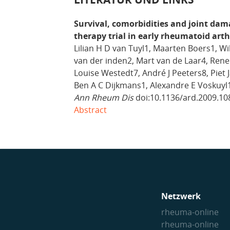
Survival, comorbidities and joint da
therapy trial in early rheumatoid arth
Lilian H D van Tuyl1, Maarten Boers1, 
van der inden2, Mart van de Laar4, Rene
Louise Westedt7, André J Peeters8, Piet
Ben A C Dijkmans1, Alexandre E Voskuyl
Ann Rheum Dis
doi:10.1136/ard.2009.10
Abstract
Netzwerk
rheuma-online
rheuma-online