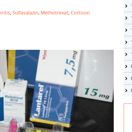
ritis
,
Sulfasalazin
,
Methotrexat
,
Cortison