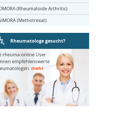
OMORA (Rheumatoide Arthritis)
SIMORA (Methotrexat)
Rheumatologe gesucht?
e rheuma-online User
nnen empfehlenswerte
eumatologen.
mehr