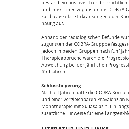
bestand ein positiver Trend hinsichtli
und Infektionen zugunsten der COBRA-G
kardiovaskuläre Erkrankungen oder Kno
häufig auf.
Anhand der radiologischen Befunde wu
zugunsten der COBRA-Grupppe festgestel
jedoch in beiden Gruppen nach fünf Jahr
Therapieabbrüche waren die Progression
Abweichung bei der jährlichen Progress
fünf Jahren.
Schlussfolgerung
:
Nach elf Jahren hatte die COBRA-Kombin
und einer vergleichbaren Prävalenz an Ko
Monotherapie mit Sulfasalazin. Ein lang
zusätzliche Hinweise für eine Langzeit-M
LITERATUR UND LINKS