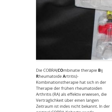
Die COBRA(
CO
mbinatie therapie
B
ij
R
heumatoide
A
rtritis)-
Kombinationstherapie hat sich in der
Therapie der frühen rheumatoiden
Arthritis (RA) als effektiv erwiesen, die
Verträglichkeit über einen langen
Zeitraum ist indes nicht bekannt. In der