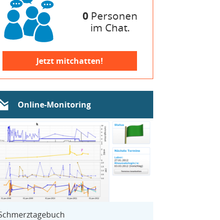
0
Personen
im Chat.
Jetzt mitchatten!
Online-Monitoring
Schmerztagebuch