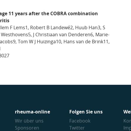
mage 11 years after the COBRA combination
ritis
Willem F Lems1, Robert B Landewé2, Huub Han3, S
 Westhovens5, J Christiaan van Denderen6, Marie-
 Jacobs9, Tom W J Huizinga10, Hans van de Brink11,
1
8027
rheuma-online
Folgen Sie uns
We
Wir über uns
Facebook
Kon
Sponsoren
Twitter
Im