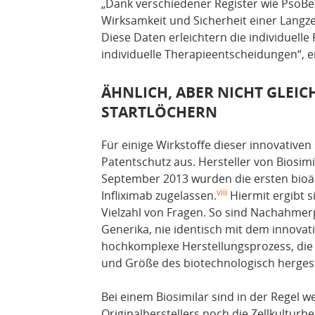
„Dank verschiedener Register wie PsoBe
Wirksamkeit und Sicherheit einer Lang
Diese Daten erleichtern die individuelle
individuelle Therapieentscheidungen“, 
ÄHNLICH, ABER NICHT GLEICH
STARTLÖCHERN
Für einige Wirkstoffe dieser innovative
Patentschutz aus. Hersteller von Biosimi
September 2013 wurden die ersten bioä
viii
Infliximab zugelassen.
Hiermit ergibt s
Vielzahl von Fragen. So sind Nachahmer
Generika, nie identisch mit dem innovat
hochkomplexe Herstellungsprozess, die 
und Größe des biotechnologisch hergest
Bei einem Biosimilar sind in der Regel w
Originalherstellers noch die Zellkulturb