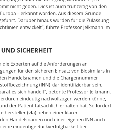
it nicht geben. Dies ist auch frühzeitig von den
 Europa – erkannt worden. Aus diesem Grunde
ngeführt. Darüber hinaus wurden für die Zulassung
htlinien entwickelt“, führte Professor Jelkmann im
 UND SICHERHEIT
n die Experten auf die Anforderungen an
ngen für den sicheren Einsatz von Biosimilars in
über den Handelsnamen und die Chargennummer
kstoffbezeichnung
(INN) klar identifizierbar sein,
arat es sich handelt“, betonte Professor Jelkmann.
hierdurch eindeutig nachvollzogen werden könne,
nd der Patient tatsächlich erhalten hat. So fordert
lhersteller (vfa) neben einer klaren
rch den Handelsnamen und einer eigenen INN auch
eine eindeutige Rückverfolgbarkeit bei