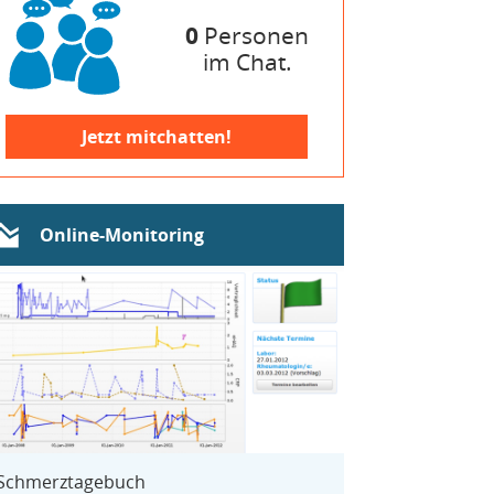
0
Personen
im Chat.
Jetzt mitchatten!
Online-Monitoring
Schmerztagebuch