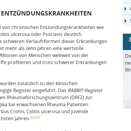
 ENTZÜNDUNGSKRANKHEITEN
ahl von chronischen Entzündungskrankheiten wie
itis ulcerosa oder Psoriasis deutlich
s schweren Verlaufsformen dieser Erkrankungen
it mehr als zehn Jahren eine wertvolle
Millionen von Menschen weltweit von der
Di
ffe profitieren und trotz schwerer Erkrankungen
ne
Rh
urden zusätzlich zu den klinischen
gige Register eingeführt. Das
RABBIT-Register
hen Rheumaforschungszentrum (DRFZ) zur
ika bei erwachsenen Rheuma-Patienten
rbus Crohn, Colitis ulcerosa und juvenile
v
,
vi
,
vii
chsten Jahren.