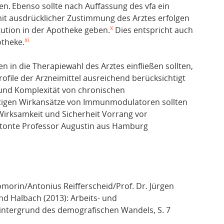
en.
Ebenso sollte nach Auffassung des vfa ein
mit ausdrücklicher Zustimmung des Arztes erfolgen
x
tution in der Apotheke geben.
Dies entspricht auch
xi
otheke.
 in die Therapiewahl des Arztes einfließen sollten,
ofile der Arzneimittel ausreichend berücksichtigt
und Komplexität von chronischen
ltigen Wirkansätze von Immunmodulatoren sollten
Wirksamkeit und Sicherheit Vorrang vor
etonte Professor Augustin aus Hamburg
morin/Antonius Reifferscheid/Prof. Dr. Jürgen
d Halbach (2013): Arbeits- und
intergrund des demografischen Wandels, S. 7