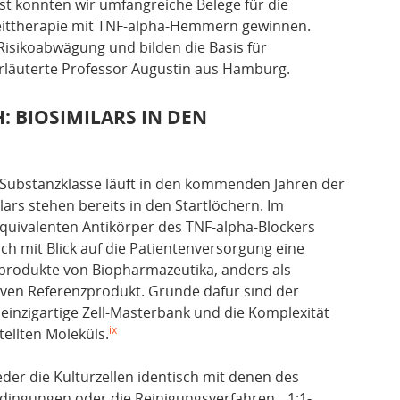
st konnten wir umfangreiche Belege für die
zeittherapie mit TNF-alpha-Hemmern gewinnen.
 Risikoabwägung und bilden die Basis für
erläuterte Professor Augustin aus Hamburg.
: BIOSIMILARS IN DEN
n Substanzklasse läuft in den kommenden Jahren der
lars stehen bereits in den Startlöchern. Im
quivalenten Antikörper des TNF-alpha-Blockers
ich mit Blick auf die Patientenversorgung eine
produkte von Biopharmazeutika, anders als
iven Referenzprodukt. Gründe dafür sind der
einzigartige Zell-Masterbank und die Komplexität
ix
ellten Moleküls.
eder die Kulturzellen identisch mit denen des
edingungen oder die Reinigungsverfahren. „1:1-