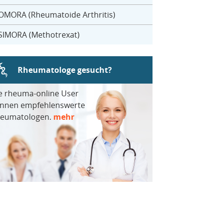
OMORA (Rheumatoide Arthritis)
SIMORA (Methotrexat)
Rheumatologe gesucht?
e rheuma-online User
nnen empfehlenswerte
eumatologen.
mehr