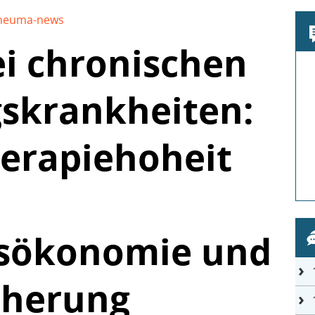
heuma-news
ei chronischen
skrankheiten:
herapiehoheit
sökonomie und
cherung