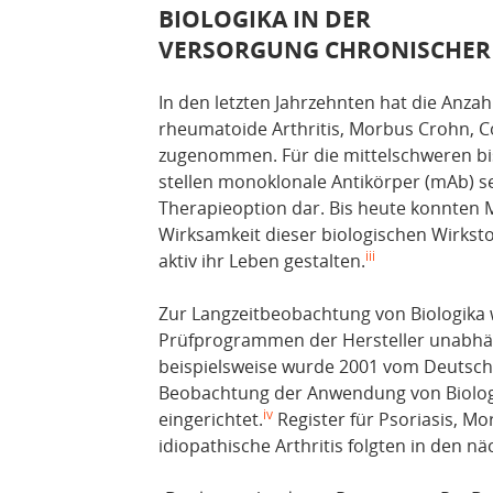
BIOLOGIKA IN DER
VERSORGUNG CHRONISCHER
In den letzten Jahrzehnten hat die Anz
rheumatoide Arthritis, Morbus Crohn, Col
zugenommen. Für die mittelschweren bi
stellen monoklonale Antikörper (mAb) se
Therapieoption dar. Bis heute konnten 
Wirksamkeit dieser biologischen Wirksto
iii
aktiv ihr Leben gestalten.
Zur Langzeitbeobachtung von Biologika w
Prüfprogrammen der Hersteller unabhän
beispielsweise wurde 2001 vom Deutsc
Beobachtung der Anwendung von Biolog
iv
eingerichtet.
Register für Psoriasis, Mo
idiopathische Arthritis folgten in den nä