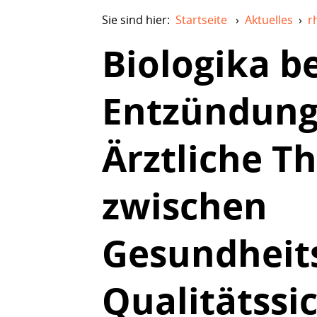
Sie sind hier:
Startseite
›
Aktuelles
›
r
Biologika b
Entzündung
Ärztliche T
zwischen
Gesundheit
Qualitätssi