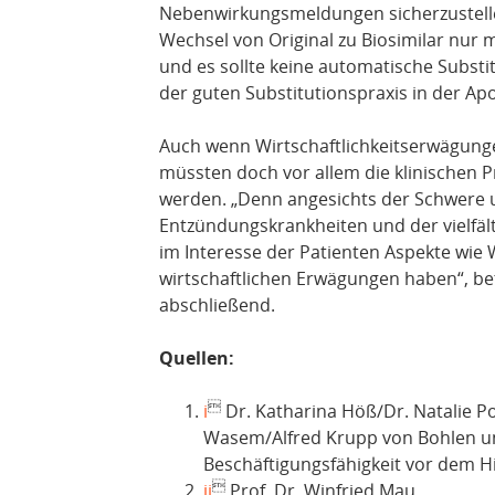
Nebenwirkungsmeldungen sicherzustell
Wechsel von Original zu Biosimilar nur 
und es sollte keine automatische Substi
der guten Substitutionspraxis in der Ap
Auch wenn Wirtschaftlichkeitserwägungen
müssten doch vor allem die klinischen Pr
werden. „Denn angesichts der Schwere 
Entzündungskrankheiten und der vielfä
im Interesse der Patienten Aspekte wie 
wirtschaftlichen Erwägungen haben“, b
abschließend.
Quellen:

i
Dr. Katharina Höß/Dr. Natalie Po
Wasem/Alfred Krupp von Bohlen un
Beschäftigungsfähigkeit vor dem H

ii
Prof. Dr. Winfried Mau