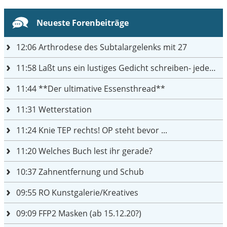
Neueste Forenbeiträge
12:06
Arthrodese des Subtalargelenks mit 27
11:58
Laßt uns ein lustiges Gedicht schreiben- jeder einen Satz
11:44
**Der ultimative Essensthread**
11:31
Wetterstation
11:24
Knie TEP rechts! OP steht bevor ...
11:20
Welches Buch lest ihr gerade?
10:37
Zahnentfernung und Schub
09:55
RO Kunstgalerie/Kreatives
09:09
FFP2 Masken (ab 15.12.20?)