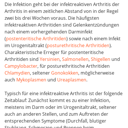
Die Infektion geht bei der infektreaktiven Arthritis der
Arthritis in einem zeitlichen Abstand von in der Regel
zwei bis drei Wochen voraus. Die häufigsten
infektreaktiven Arthritiden sind Gelenkentzündungen
nach einem vorhergehenden Darminfekt
(
postenteritische Arthritiden
) sowie nach einem Infekt
im Urogenitaltrakt (
posturethritische Arthritiden
).
Charakteristische Erreger für postenteritische
Arthritiden sind
Yersinien
,
Salmonellen
,
Shigellen
und
Campylobacter
, für posturethritische Arthritiden
Chlamydien
, seltener
Gonokokken
, möglicherweise
auch
Mykoplasmen
und
Ureaplasmen
.
Typisch für eine infektreaktive Arthritis ist der folgende
Zeitablauf: Zunächst kommt es zu einer Infektion,
meistens im Darm oder im Urogenitaltrakt, seltener
auch an anderen Stellen, und zum Auftreten der
entsprechenden Symptome (Durchfall, blutiger
Stuhlgang, Schmerzen und Brennen beim