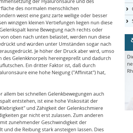
usammensetzung der Hyaluronsäure und des
erfläche des normalen menschlichen
sondern weist eine ganz zarte wellige oder besser
sen winzigen kleinen Vertiefungen liegen nun diese
 Gelenkspalt keine Bewegung nach rechts oder
r von oben nach unten belastet, werden nun diese
drückt und würden unter Umständen sogar nach
herausgedrückt. Je höher der Druck aber wird, umso
Di
en des Gelenkknorpels hereingepreßt und dadurch
ne
flutschen. Ein dritter Faktor ist, daß durch
Rh
uronsäure eine hohe Neigung ("Affinität") hat,
r allem bei schnellen Gelenkbewegungen auch
alt entstehen, ist eine hohe Viskosität der
"Klebrigkeit" und Zähigkeit der Gelenkschmiere
gkeiten gar nicht erst zulassen. Zum anderen
e mit zunehmender Geschwindigkeit der
 und die Reibung stark ansteigen lassen. Dies