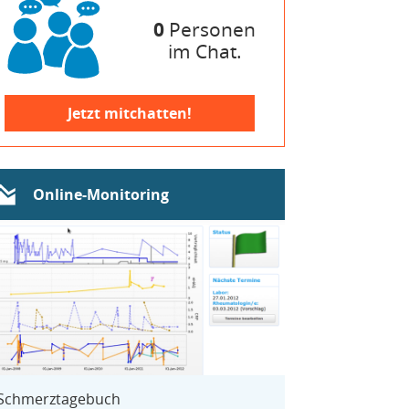
0
Personen
im Chat.
Jetzt mitchatten!
Online-Monitoring
Schmerztagebuch