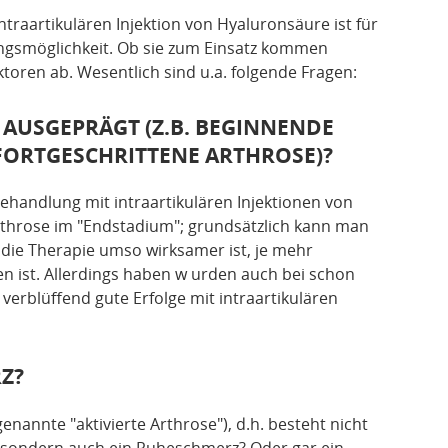
ntraartikulären Injektion von Hyaluronsäure ist für
ungsmöglichkeit. Ob sie zum Einsatz kommen
toren ab. Wesentlich sind u.a. folgende Fragen:
E AUSGEPRÄGT (Z.B. BEGINNENDE
FORTGESCHRITTENE ARTHROSE)?
Behandlung mit intraartikulären Injektionen von
Arthrose im "Endstadium"; grundsätzlich kann man
die Therapie umso wirksamer ist, je mehr
 ist. Allerdings haben w urden auch bei schon
verblüffend gute Erfolge mit intraartikulären
Z?
enannte "aktivierte Arthrose"), d.h. besteht nicht
 sondern auch ein Ruheschmerz? Oder gar ein