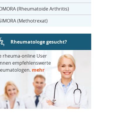
OMORA (Rheumatoide Arthritis)
SIMORA (Methotrexat)
Rheumatologe gesucht?
e rheuma-online User
nnen empfehlenswerte
eumatologen.
mehr