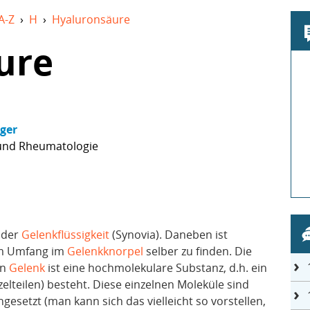
A-Z
›
H
›
Hyaluronsäure
ure
nger
 und Rheumatologie
 der
Gelenkflüssigkeit
(Synovia). Daneben ist
em Umfang im
Gelenkknorpel
selber zu finden. Die
en
Gelenk
ist eine hochmolekulare Substanz, d.h. ein
zelteilen) besteht. Diese einzelnen Moleküle sind
esetzt (man kann sich das vielleicht so vorstellen,