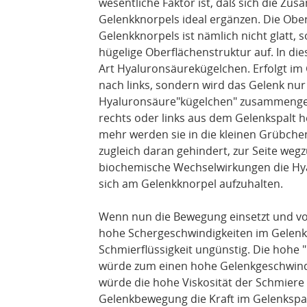
wesentliche Faktor ist, daß sich die Z
Gelenkknorpels ideal ergänzen. Die Ob
Gelenkknorpels ist nämlich nicht glatt, 
hügelige Oberflächenstruktur auf. In die
Art Hyaluronsäurekügelchen. Erfolgt im
nach links, sondern wird das Gelenk nu
Hyaluronsäure"kügelchen" zusammenge
rechts oder links aus dem Gelenkspalt 
mehr werden sie in die kleinen Grübch
zugleich daran gehindert, zur Seite wegzu
biochemische Wechselwirkungen die Hyal
sich am Gelenkknorpel aufzuhalten.
Wenn nun die Bewegung einsetzt und vo
hohe Schergeschwindigkeiten im Gelenksp
Schmierflüssigkeit ungünstig. Die hohe 
würde zum einen hohe Gelenkgeschwindi
würde die hohe Viskosität der Schmier
Gelenkbewegung die Kraft im Gelenkspalt