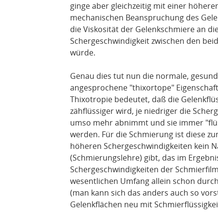
ginge aber gleichzeitig mit einer höher
mechanischen Beanspruchung des Gelenk
die Viskosität der Gelenkschmiere an di
Schergeschwindigkeit zwischen den bei
würde.
Genau dies tut nun die normale, gesund
angesprochene "thixortope" Eigenschaf
Thixotropie bedeutet, daß die Gelenkflü
zähflüssiger wird, je niedriger die Scher
umso mehr abnimmt und sie immer "flüss
werden. Für die Schmierung ist diese z
höheren Schergeschwindigkeiten kein Nac
(Schmierungslehre) gibt, das im Ergebni
Schergeschwindigkeiten der Schmierfil
wesentlichen Umfang allein schon durc
(man kann sich das anders auch so vorst
Gelenkflächen neu mit Schmierflüssigkei