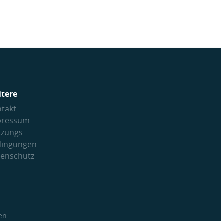
itere
takt
pressum
tzungs­
dingungen
tenschutz
en