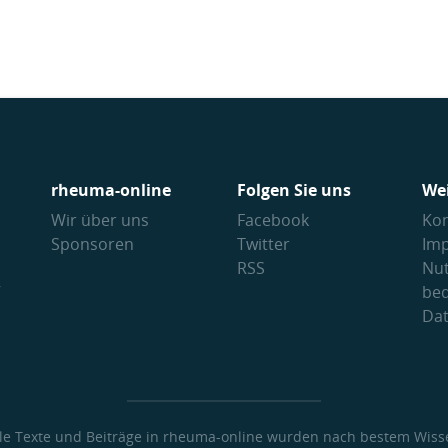
rheuma-online
Folgen Sie uns
We
Wir über uns
Facebook
Kon
Sponsoren
Twitter
Im
RSS
Nu
V
be
Da
lle Texte und Beiträge in rheuma-online wurden nach bestem Wiss