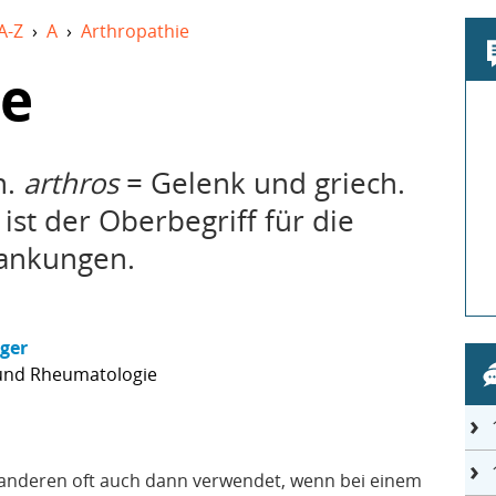
A-Z
›
A
›
Arthropathie
ie
h.
arthros
= Gelenk und griech.
 ist der Oberbegriff für die
ankungen.
nger
 und Rheumatologie
anderen oft auch dann verwendet, wenn bei einem