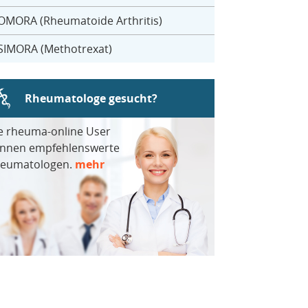
OMORA (Rheumatoide Arthritis)
SIMORA (Methotrexat)
Rheumatologe gesucht?
e rheuma-online User
nnen empfehlenswerte
eumatologen.
mehr