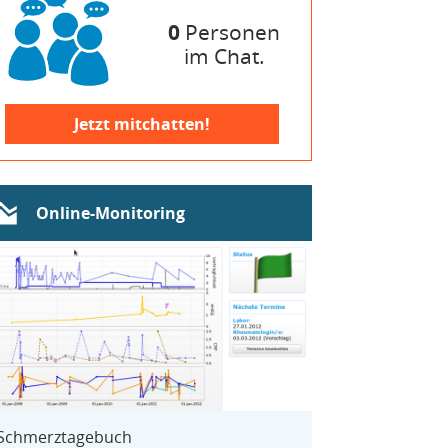
0
Personen
im Chat.
Jetzt mitchatten!
Online-Monitoring
Schmerztagebuch