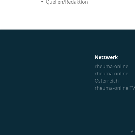
Quellen/Redaktion
Netzwerk
rheuma-online
rheuma-online
Österreich
rheuma-online T
A