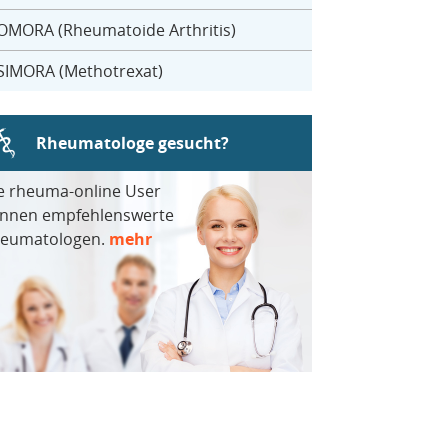
OMORA (Rheumatoide Arthritis)
SIMORA (Methotrexat)
Rheumatologe gesucht?
e rheuma-online User
nnen empfehlenswerte
eumatologen.
mehr