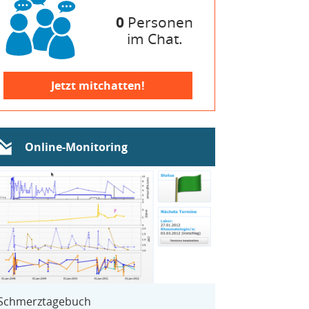
0
Personen
im Chat.
Jetzt mitchatten!
Online-Monitoring
Schmerztagebuch