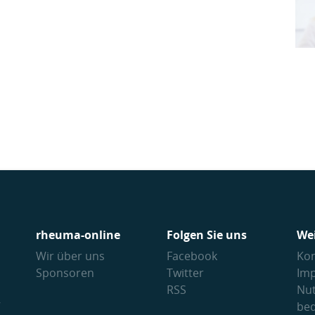
rheuma-online
Folgen Sie uns
We
Wir über uns
Facebook
Kon
Sponsoren
Twitter
Im
RSS
Nu
V
be