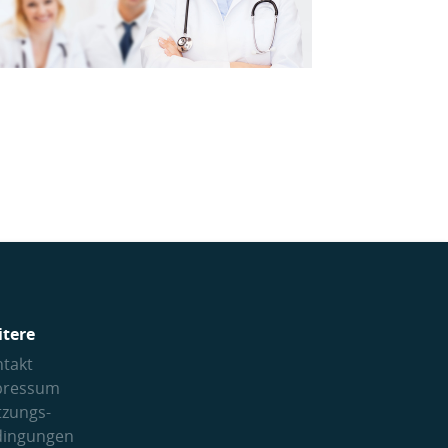
itere
takt
pressum
tzungs­
dingungen