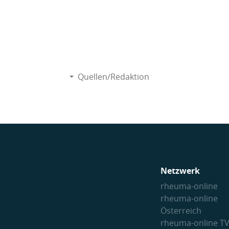
Quellen/Redaktion
Netzwerk
rheuma-online
rheuma-online
Österreich
rheuma-online T