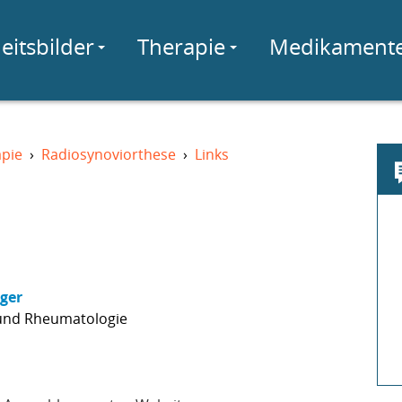
eitsbilder
Therapie
Medikament
pie
›
Radiosynoviorthese
›
Links
nger
 und Rheumatologie