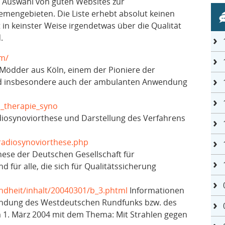
e Auswahl von guten Websites zur
mengebieten. Die Liste erhebt absolut keinen
 in keinster Weise irgendetwas über die Qualität
.
om/
 Mödder aus Köln, einem der Pioniere der
d insbesondere auch der ambulanten Anwendung
a_therapie_syno
adiosynoviorthese und Darstellung des Verfahrens
/radiosynoviorthese.php
these der Deutschen Gesellschaft für
d für alle, die sich für Qualitätssicherung
ndheit/inhalt/20040301/b_3.phtml
Informationen
endung des Westdeutschen Rundfunks bzw. des
1. März 2004 mit dem Thema: Mit Strahlen gegen