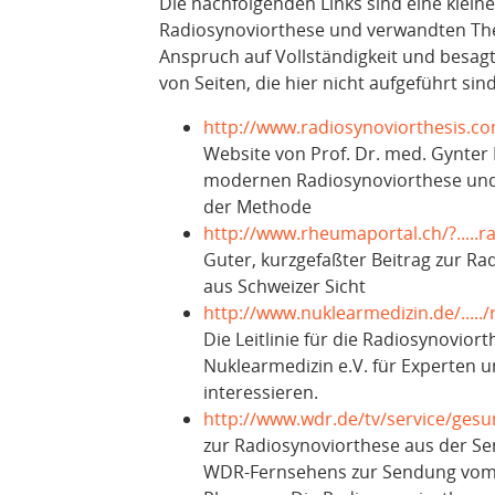
Die nachfolgenden Links sind eine klein
Radiosynoviorthese und verwandten The
Anspruch auf Vollständigkeit und besagt
von Seiten, die hier nicht aufgeführt sind
http://www.radiosynoviorthesis.c
Website von Prof. Dr. med. Gynter
modernen Radiosynoviorthese un
der Methode
http://www.rheumaportal.ch/?.....r
Guter, kurzgefaßter Beitrag zur R
aus Schweizer Sicht
http://www.nuklearmedizin.de/.....
Die Leitlinie für die Radiosynovior
Nuklearmedizin e.V. für Experten un
interessieren.
http://www.wdr.de/tv/service/gesu
zur Radiosynoviorthese aus der S
WDR-Fernsehens zur Sendung vom 