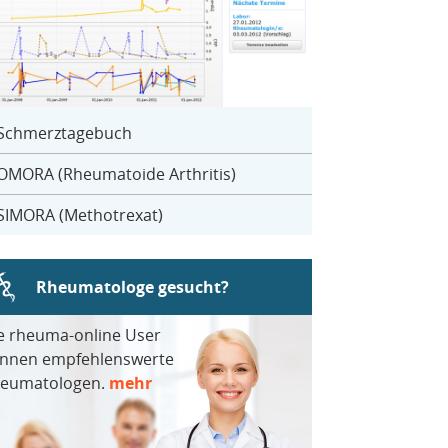
Schmerztagebuch
OMORA (Rheumatoide Arthritis)
SIMORA (Methotrexat)
Rheumatologe gesucht?
e rheuma-online User
nnen empfehlenswerte
eumatologen.
mehr