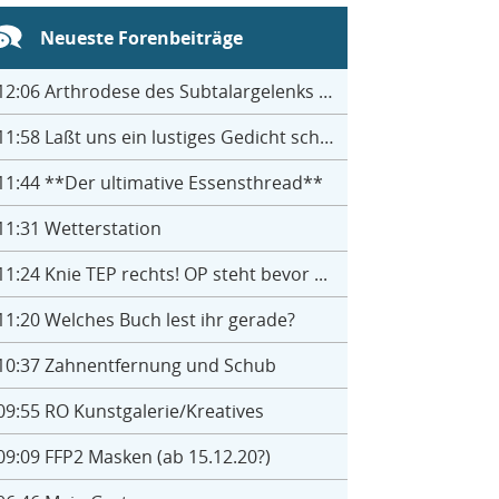
Neueste Forenbeiträge
12:06
Arthrodese des Subtalargelenks mit 27
11:58
Laßt uns ein lustiges Gedicht schreiben- jeder einen Satz
11:44
**Der ultimative Essensthread**
11:31
Wetterstation
11:24
Knie TEP rechts! OP steht bevor ...
11:20
Welches Buch lest ihr gerade?
10:37
Zahnentfernung und Schub
09:55
RO Kunstgalerie/Kreatives
09:09
FFP2 Masken (ab 15.12.20?)