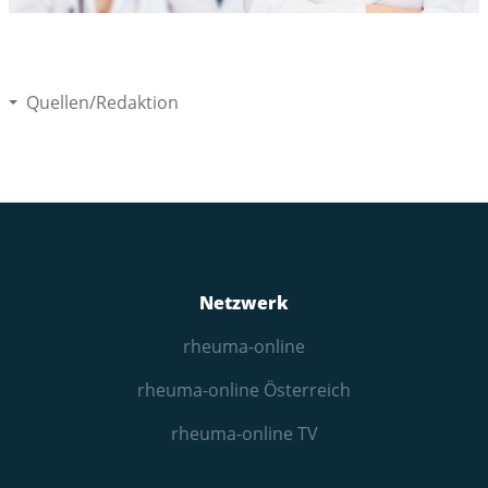
Quellen/Redaktion
Netzwerk
rheuma-online
rheuma-online Österreich
rheuma-online TV