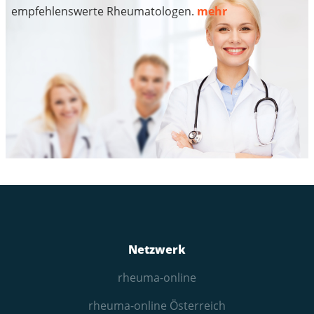
empfehlenswerte Rheumatologen.
mehr
Netzwerk
rheuma-online
rheuma-online Österreich