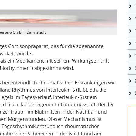
k-Serono GmbH, Darmstadt
ges Cortisonpräparat, das für die sogenannte
wickelt wurde.
aß ein Medikament mit seinem Wirkungseintritt
„Biorhythmen“) abgestimmt wird.
 bei entzündlich-rheumatischen Erkrankungen wie
iane Rhythmus von Interleukin-6 (IL-6), d.h. die
gels im Tagesverlauf. Interleukin-6 ist ein
, d.h. ein körpereigener Entzündungsstoff. Bei der
onzentration im Blut mitten in der Nacht an und
ühen Morgenstunden. Dieser Mechanismus ist
he Tagesrhythmik entzündlich-rheumatischer
Zunahme der Schmerzen in der Nacht und am