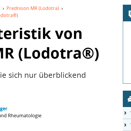
e
›
Prednison MR (Lodotra)
›
odotra®)
eristik von
MR (Lodotra®)
 die sich nur überblickend
nger
 und Rheumatologie