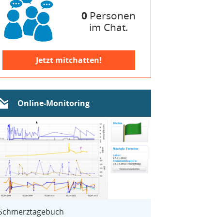
0
Personen
im Chat.
Jetzt mitchatten!
Online-Monitoring
Schmerztagebuch