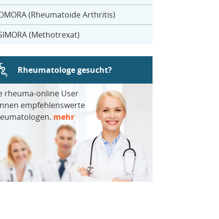
OMORA (Rheumatoide Arthritis)
SIMORA (Methotrexat)
Rheumatologe gesucht?
e rheuma-online User
nnen empfehlenswerte
eumatologen.
mehr