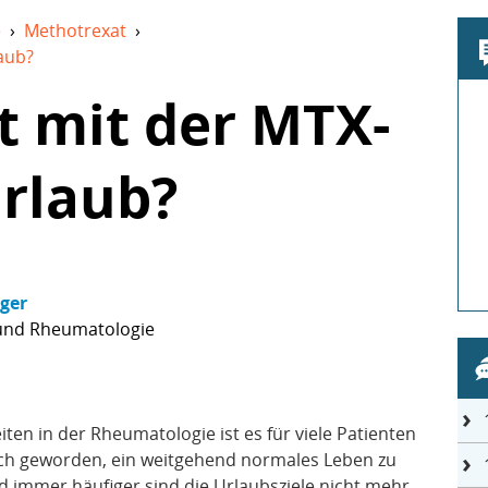
e
›
Methotrexat
›
aub?
t mit der MTX-
Urlaub?
nger
 und Rheumatologie
en in der Rheumatologie ist es für viele Patienten
ch geworden, ein weitgehend normales Leben zu
d immer häufiger sind die Urlaubsziele nicht mehr