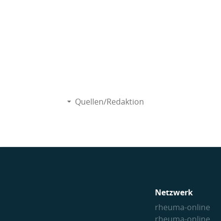
Quellen/Redaktion
Netzwerk
rheuma-online
rheuma-online