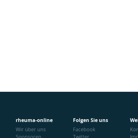
rheuma-online
Folgen Sie uns
We
Wir über uns
Facebook
Kon
Sponsoren
Twitter
Im