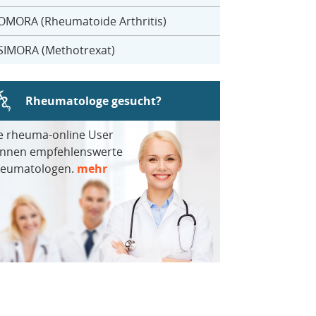
OMORA (Rheumatoide Arthritis)
SIMORA (Methotrexat)
Rheumatologe gesucht?
e rheuma-online User
nnen empfehlenswerte
eumatologen.
mehr