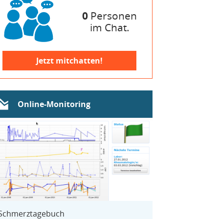
0
Personen
im Chat.
Jetzt mitchatten!
Online-Monitoring
Schmerztagebuch