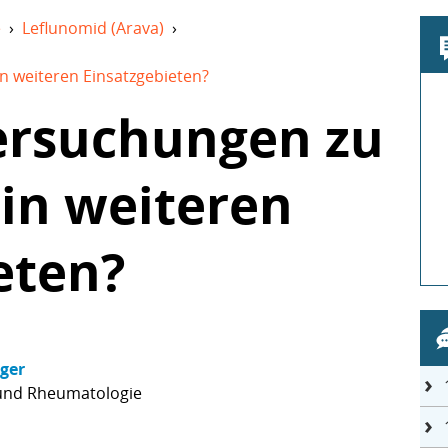
e
›
Leflunomid (Arava)
›
n weiteren Einsatzgebieten?
ersuchungen zu
in weiteren
eten?
nger
 und Rheumatologie