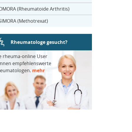
OMORA (Rheumatoide Arthritis)
SIMORA (Methotrexat)
Rheumatologe gesucht?
e rheuma-online User
nnen empfehlenswerte
eumatologen.
mehr