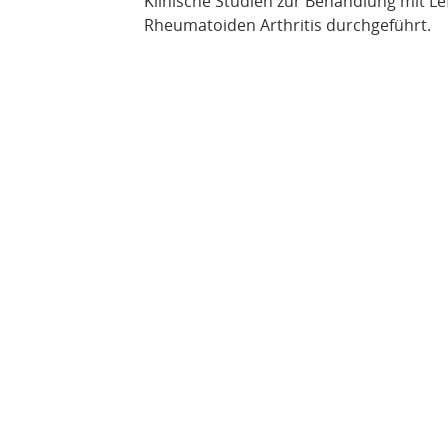
Klinische Studien zur Behandlung mit L
Rheumatoiden Arthritis durchgeführt.