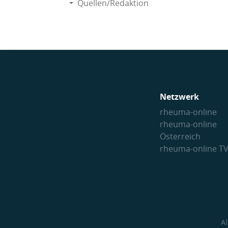
Quellen/Redaktion
Netzwerk
rheuma-online
rheuma-online
Österreich
rheuma-online T
A