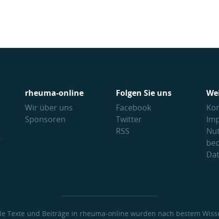
rheuma-online
Folgen Sie uns
We
Wir über uns
Facebook
Kon
Sponsoren
Twitter
Im
RSS
Nu
V
be
Da
lle Texte und Beiträge in rheuma-online wurden nach bestem Wiss