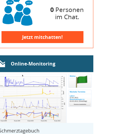
0
Personen
im Chat.
Jetzt mitchatten!
Online-Monitoring
Schmerztagebuch