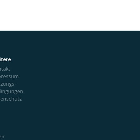
itere
takt
pressum
tzungs­
dingungen
tenschutz
en