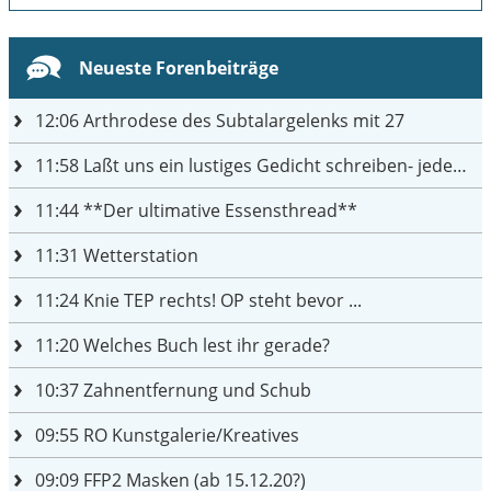
Neueste Forenbeiträge
12:06
Arthrodese des Subtalargelenks mit 27
11:58
Laßt uns ein lustiges Gedicht schreiben- jeder einen Satz
11:44
**Der ultimative Essensthread**
11:31
Wetterstation
11:24
Knie TEP rechts! OP steht bevor ...
11:20
Welches Buch lest ihr gerade?
10:37
Zahnentfernung und Schub
09:55
RO Kunstgalerie/Kreatives
09:09
FFP2 Masken (ab 15.12.20?)