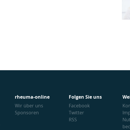
rheuma-online
Folgen Sie uns
We
Wir über uns
Facebook
Kon
Sponsoren
Twitter
Im
RSS
Nu
V
be