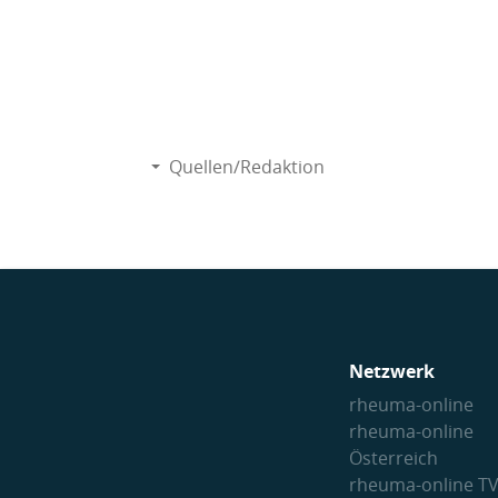
Quellen/Redaktion
Netzwerk
rheuma-online
rheuma-online
Österreich
rheuma-online T