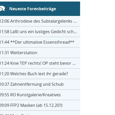
Neueste Forenbeiträge
12:06
Arthrodese des Subtalargelenks mit 27
11:58
Laßt uns ein lustiges Gedicht schreiben- jeder einen Satz
11:44
**Der ultimative Essensthread**
11:31
Wetterstation
11:24
Knie TEP rechts! OP steht bevor ...
11:20
Welches Buch lest ihr gerade?
10:37
Zahnentfernung und Schub
09:55
RO Kunstgalerie/Kreatives
09:09
FFP2 Masken (ab 15.12.20?)