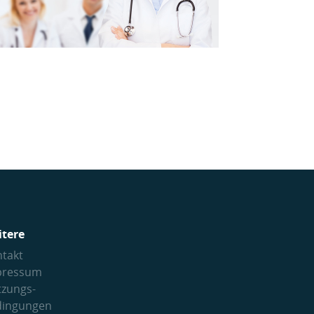
itere
takt
pressum
tzungs­
dingungen