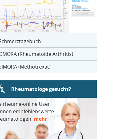
Schmerztagebuch
OMORA (Rheumatoide Arthritis)
SIMORA (Methotrexat)
Rheumatologe gesucht?
e rheuma-online User
nnen empfehlenswerte
eumatologen.
mehr