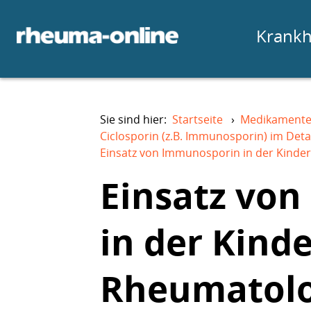
Krankh
Sie sind hier:
Startseite
›
Medikament
Ciclosporin (z.B. Immunosporin) im Deta
Einsatz von Immunosporin in der Kinde
Einsatz vo
in der Kinde
Rheumatolo