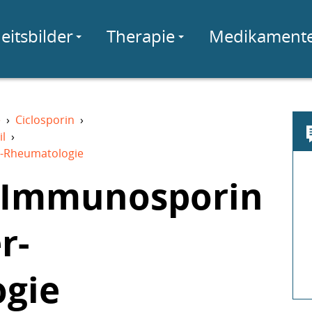
eitsbilder
Therapie
Medikament
e
›
Ciclosporin
›
il
›
r-Rheumatologie
n Immunosporin
r-
gie