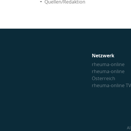
Quellen/Redaktion
Netzwerk
rheuma-online
rheuma-online
Österreich
rheuma-online T
A