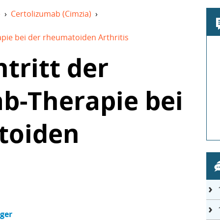
e
›
Certolizumab (Cimzia)
›
pie bei der rheumatoiden Arthritis
tritt der
b-Therapie bei
toiden
nger