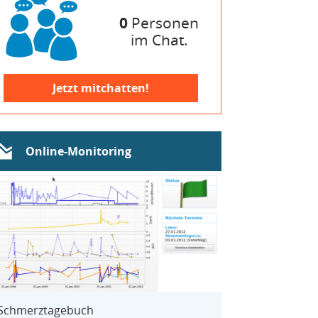
0
Personen
im Chat.
Jetzt mitchatten!
Online-Monitoring
Schmerztagebuch