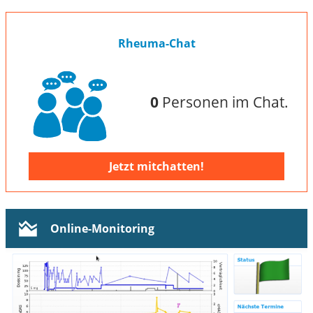
Rheuma-Chat
0
Personen im Chat.
Jetzt mitchatten!
Online-Monitoring