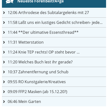
Neueste ForenbeitrÃ¤ge
12:06
Arthrodese des Subtalargelenks mit 27
11:58
Laßt uns ein lustiges Gedicht schreiben- jeder einen Satz
11:44
**Der ultimative Essensthread**
11:31
Wetterstation
11:24
Knie TEP rechts! OP steht bevor ...
11:20
Welches Buch lest ihr gerade?
10:37
Zahnentfernung und Schub
09:55
RO Kunstgalerie/Kreatives
09:09
FFP2 Masken (ab 15.12.20?)
06:46
Mein Garten