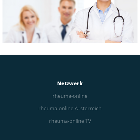
Netzwerk
rheuma-online
rheuma-online Ã–sterreich
rheuma-online TV