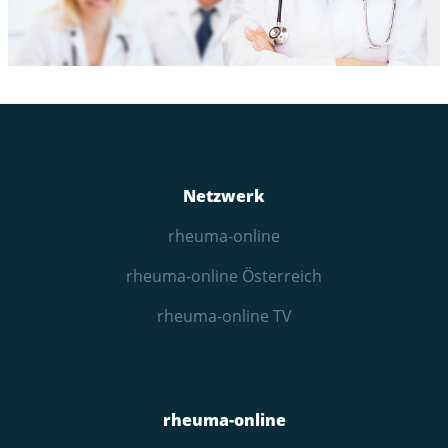
Netzwerk
rheuma-online
rheuma-online Österreich
rheuma-online TV
rheuma-online