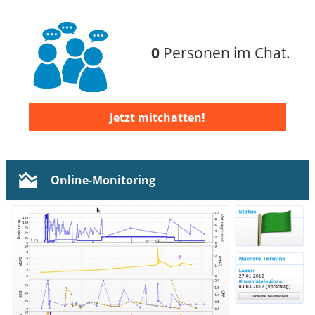
0
Personen im Chat.
Jetzt mitchatten!
Online-Monitoring