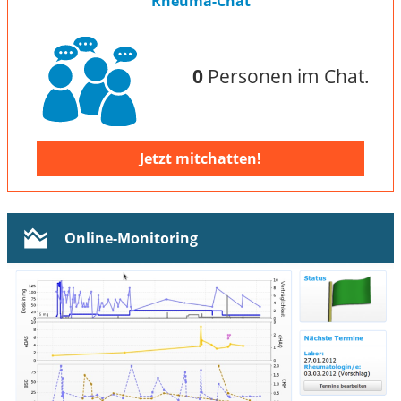
Rheuma-Chat
0
Personen im Chat.
Jetzt mitchatten!
Online-Monitoring