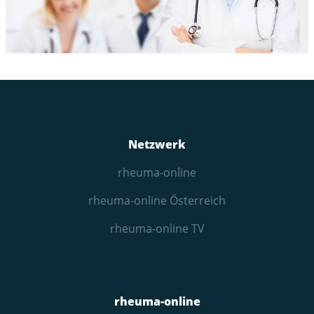
Netzwerk
rheuma-online
rheuma-online Österreich
rheuma-online TV
rheuma-online