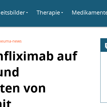
eitsbilder
Therapie
Medikament
heuma-news
nfliximab auf
 und
ten von
it