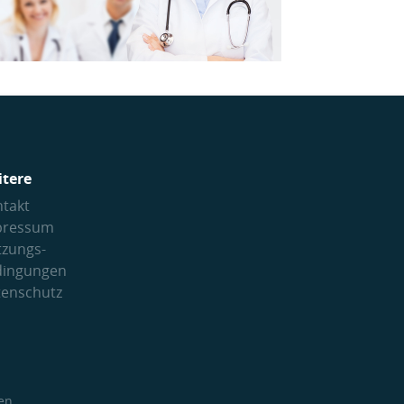
itere
takt
pressum
tzungs­
dingungen
tenschutz
en