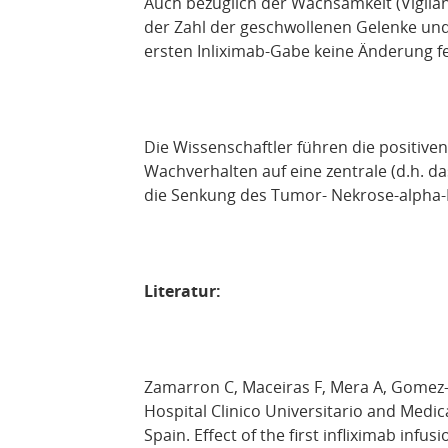
Auch bezüglich der Wachsamkeit (Vigilan
der Zahl der geschwollenen Gelenke und 
ersten Inliximab-Gabe keine Änderung fe
Die Wissenschaftler führen die positiven
Wachverhalten auf eine zentrale (d.h. d
die Senkung des Tumor- Nekrose-alpha-Fa
Literatur:
Zamarron C, Maceiras F, Mera A, Gomez-Re
Hospital Clinico Universitario and Medi
Spain. Effect of the first infliximab infu