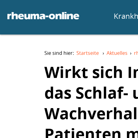
Krankh
Sie sind hier:
Startseite
›
Aktuelles
›
r
Wirkt sich I
das Schlaf-
Wachverhal
Patienten m