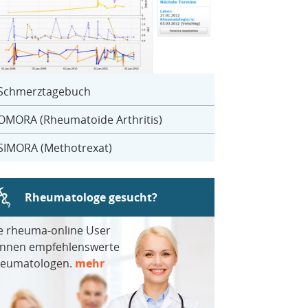
Schmerztagebuch
OMORA (Rheumatoide Arthritis)
SIMORA (Methotrexat)
Rheumatologe gesucht?
e rheuma-online User
nnen empfehlenswerte
eumatologen.
mehr