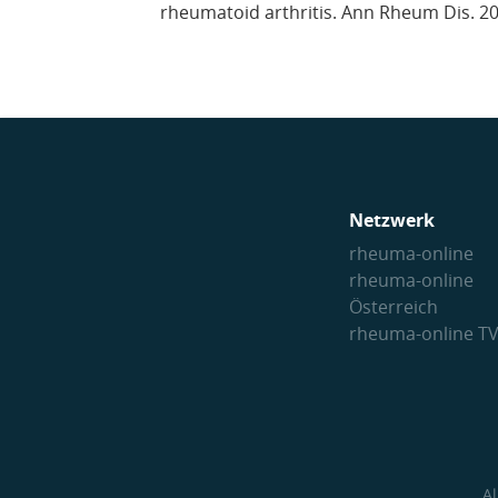
rheumatoid arthritis. Ann Rheum Dis. 20
Netzwerk
rheuma-online
rheuma-online
Österreich
rheuma-online T
A