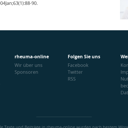
04Jan;63(1):88-90.
rheuma-online
Folgen Sie uns
We
Wir über uns
Facebook
Kon
Sponsoren
Twitter
Im
RSS
Nu
V
be
Da
lle Texte und Beiträge in rheuma-online wurden nach bestem Wiss