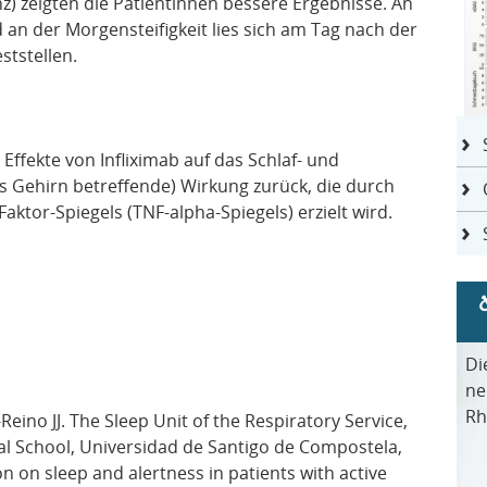
z) zeigten die Patientinnen bessere Ergebnisse. An
an der Morgensteifigkeit lies sich am Tag nach der
ststellen.
 Effekte von Infliximab auf das Schlaf- und
as Gehirn betreffende) Wirkung zurück, die durch
ktor-Spiegels (TNF-alpha-Spiegels) erzielt wird.
Di
ne
Rh
ino JJ. The Sleep Unit of the Respiratory Service,
cal School, Universidad de Santigo de Compostela,
sion on sleep and alertness in patients with active