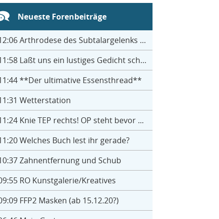
Neueste Forenbeiträge
12:06
Arthrodese des Subtalargelenks mit 27
11:58
Laßt uns ein lustiges Gedicht schreiben- jeder einen Satz
11:44
**Der ultimative Essensthread**
11:31
Wetterstation
11:24
Knie TEP rechts! OP steht bevor ...
11:20
Welches Buch lest ihr gerade?
10:37
Zahnentfernung und Schub
09:55
RO Kunstgalerie/Kreatives
09:09
FFP2 Masken (ab 15.12.20?)