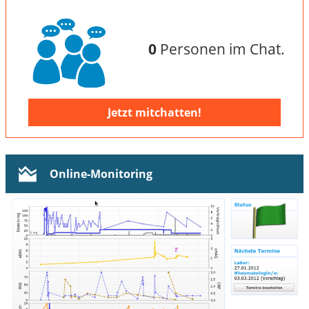
0
Personen im Chat.
Jetzt mitchatten!
Online-Monitoring