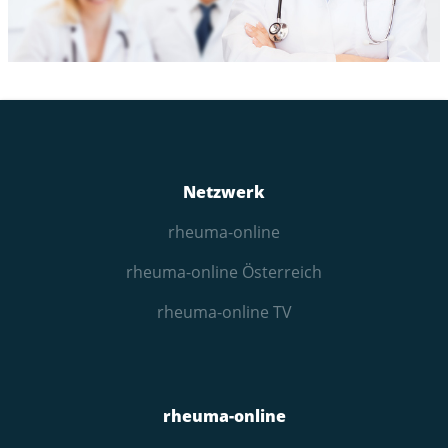
Netzwerk
rheuma-online
rheuma-online Österreich
rheuma-online TV
rheuma-online