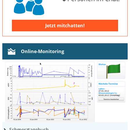
Jetzt mitchatten!
Online-Monitoring
Schmerztagebuch