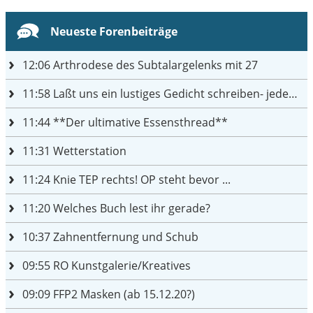
Neueste Forenbeiträge
12:06
Arthrodese des Subtalargelenks mit 27
11:58
Laßt uns ein lustiges Gedicht schreiben- jeder einen Satz
11:44
**Der ultimative Essensthread**
11:31
Wetterstation
11:24
Knie TEP rechts! OP steht bevor ...
11:20
Welches Buch lest ihr gerade?
10:37
Zahnentfernung und Schub
09:55
RO Kunstgalerie/Kreatives
09:09
FFP2 Masken (ab 15.12.20?)