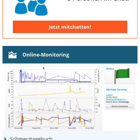
Jetzt mitchatten!
Online-Monitoring
Schmerztagebuch