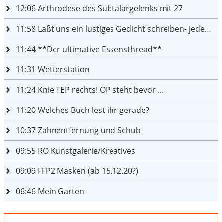
12:06
Arthrodese des Subtalargelenks mit 27
11:58
Laßt uns ein lustiges Gedicht schreiben- jeder einen Satz
11:44
**Der ultimative Essensthread**
11:31
Wetterstation
11:24
Knie TEP rechts! OP steht bevor ...
11:20
Welches Buch lest ihr gerade?
10:37
Zahnentfernung und Schub
09:55
RO Kunstgalerie/Kreatives
09:09
FFP2 Masken (ab 15.12.20?)
06:46
Mein Garten