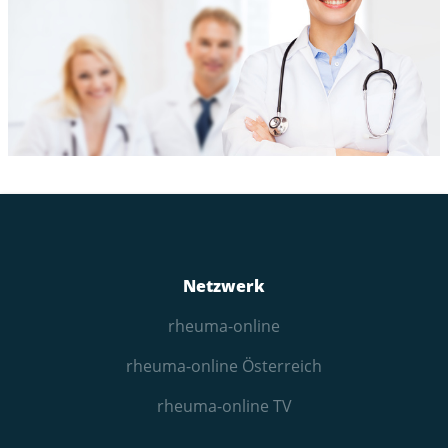
Netzwerk
rheuma-online
rheuma-online Österreich
rheuma-online TV