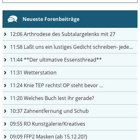
Neueste Forenbeiträge
12:06
Arthrodese des Subtalargelenks mit 27
11:58
Laßt uns ein lustiges Gedicht schreiben- jeder einen Satz
11:44
**Der ultimative Essensthread**
11:31
Wetterstation
11:24
Knie TEP rechts! OP steht bevor ...
11:20
Welches Buch lest ihr gerade?
10:37
Zahnentfernung und Schub
09:55
RO Kunstgalerie/Kreatives
09:09
FFP2 Masken (ab 15.12.20?)