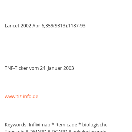
Lancet 2002 Apr 6;359(9313):1187-93
TNF-Ticker vom 24. Januar 2003
www.tiz-info.de
Keywords: Infliximab * Remicade * biologische
Therapie * DMARD * DCARD * ankylosierende