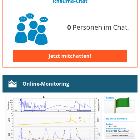
Rheuma-Chat
0
Personen im Chat.
Jetzt mitchatten!
Online-Monitoring