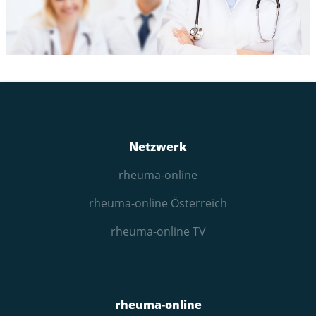
Netzwerk
rheuma-online
rheuma-online Österreich
rheuma-online TV
rheuma-online