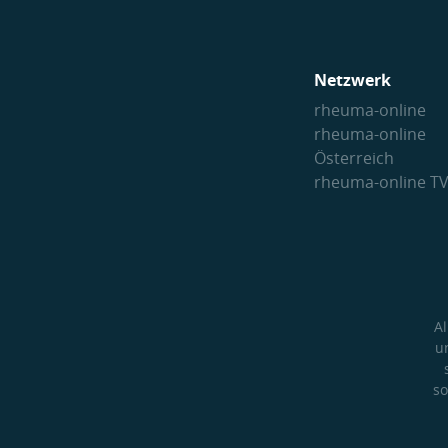
Netzwerk
rheuma-online
rheuma-online
Österreich
rheuma-online T
A
u
so