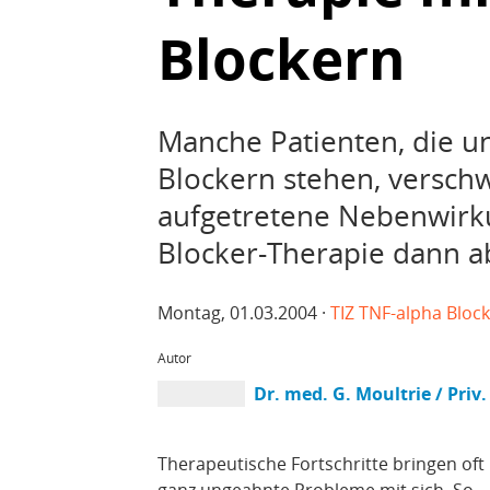
Blockern
Manche Patienten, die un
Blockern stehen, versch
aufgetretene Nebenwirku
Blocker-Therapie dann ab
Montag, 01.03.2004 ·
TIZ TNF-alpha Bloc
Autor
Dr. med. G. Moultrie / Priv
Therapeutische Fortschritte bringen oft
ganz ungeahnte Probleme mit sich. So