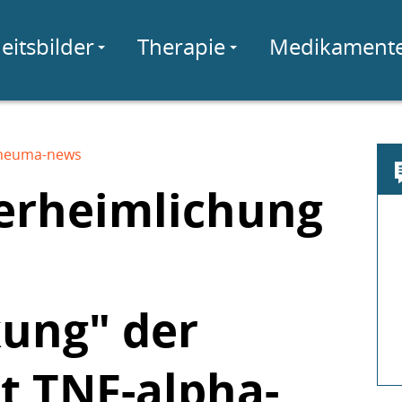
eitsbilder
Therapie
Medikament
heuma-news
rheimlichung
ung" der
t TNF-alpha-