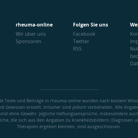
rheuma-online
Folgen Sie uns
We
Wir über uns
Facebook
Kon
Sponsoren
Twitter
Im
RSS
Nu
V
be
Da
lle Texte und Beiträge in rheuma-online wurden nach bestem Wiss
nd Gewissen erstellt. Irrtümer sind jedoch vorbehalten. Alle Angab
sind ohne Gewähr. Jegliche Haftungsansprüche, insbesondere auc
lche, die sich aus den Angaben zu Krankheitsbildern, Diagnosen 
Therapien ergeben könnten, sind ausgeschlossen.