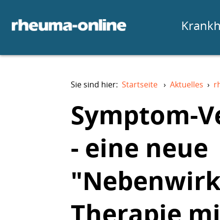
Krankh
Sie sind hier:
Startseite
›
Aktuelles
›
r
Symptom-Ve
- eine neue
"Nebenwirk
Therapie mi