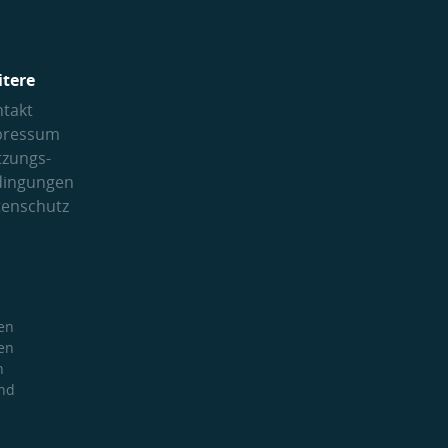
itere
takt
pressum
tzungs­
dingungen
tenschutz
en
en
h
und