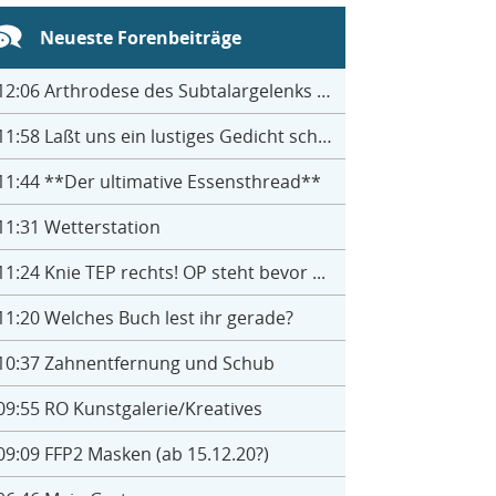
Neueste Forenbeiträge
12:06
Arthrodese des Subtalargelenks mit 27
11:58
Laßt uns ein lustiges Gedicht schreiben- jeder einen Satz
11:44
**Der ultimative Essensthread**
11:31
Wetterstation
11:24
Knie TEP rechts! OP steht bevor ...
11:20
Welches Buch lest ihr gerade?
10:37
Zahnentfernung und Schub
09:55
RO Kunstgalerie/Kreatives
09:09
FFP2 Masken (ab 15.12.20?)