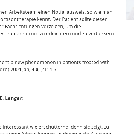
inen Arbeitsteam einen Notfallausweis, so wie man
rtisontherapie kennt. Der Patient sollte diesen
er Fachrichtungen vorzeigen, um die
heumazentrum zu erleichtern und zu verbessern.
lment-a new phenomenon in patients treated with
rd) 2004 Jan; 43(1):114-5.
E. Langer:
 interessant wie erschütternd, denn sie zeigt, zu
systeme führen können, in denen nicht für jeden