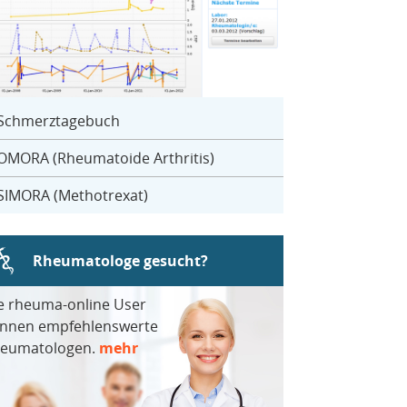
Schmerztagebuch
OMORA (Rheumatoide Arthritis)
SIMORA (Methotrexat)
Rheumatologe gesucht?
e rheuma-online User
nnen empfehlenswerte
eumatologen.
mehr