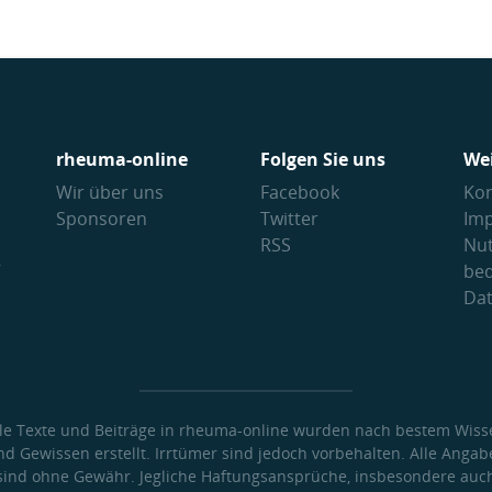
rheuma-online
Folgen Sie uns
We
Wir über uns
Facebook
Kon
Sponsoren
Twitter
Im
RSS
Nu
V
be
Da
lle Texte und Beiträge in rheuma-online wurden nach bestem Wiss
nd Gewissen erstellt. Irrtümer sind jedoch vorbehalten. Alle Angab
sind ohne Gewähr. Jegliche Haftungsansprüche, insbesondere auc