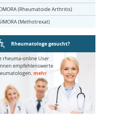
OMORA (Rheumatoide Arthritis)
SIMORA (Methotrexat)
Rheumatologe gesucht?
e rheuma-online User
nnen empfehlenswerte
eumatologen.
mehr