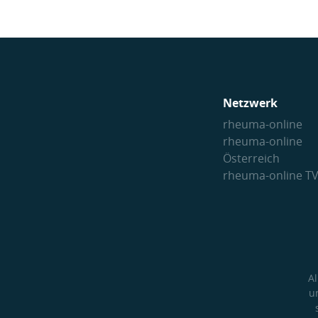
Netzwerk
rheuma-online
rheuma-online
Österreich
rheuma-online T
A
u