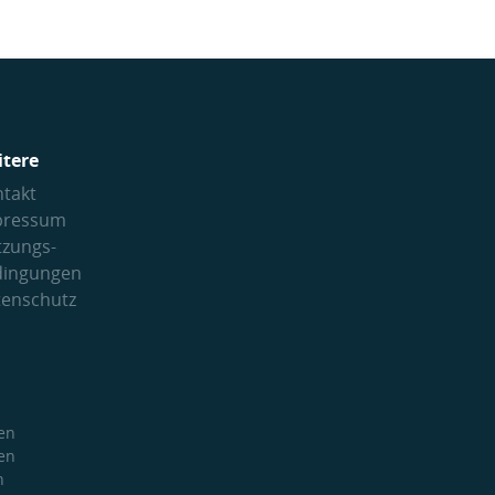
itere
takt
pressum
tzungs­
dingungen
tenschutz
en
en
h